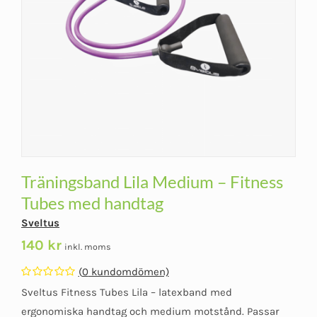
Träningsband Lila Medium – Fitness
Tubes med handtag
Sveltus
140
kr
inkl. moms
(
0
kundomdömen)
Betygsatt
Sveltus Fitness Tubes Lila – latexband med
0
av
ergonomiska handtag och medium motstånd. Passar