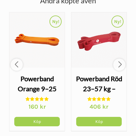
Andra köpte även
Ny!
Ny!
Powerband
Powerband Röd
Orange 9–25
23–57 kg –
kg – ögleband
ögleband för
160
kr
406
kr
för
styrketräning
styrketräning
Köp
Köp