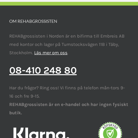
OM REHABGROSSISTEN
REHABgrossisten i Norden är en bifirma till Embreis AB
med kontor och lager på Tumstocksvägen 11B i Täby,
Stockholm.
Läs mer om oss
.
08-410 248 80
Har du frågor? Ring oss! Vi finns på telefon mån-tors 9-
16 och fre 9-15.
REHABgrossisten är en e-handel och har ingen fysiskt
butik.