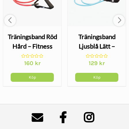
Träningsband Röd
Träningsband
Hård – Fitness
Ljusblå Lätt –
Tubes med
Fitness Tubes
160
kr
129
kr
handtag
med handtag
Köp
Köp