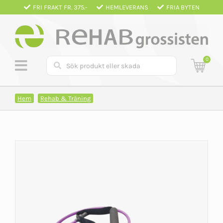
Fortsätt
FRI FRAKT FR. 375.-
HEMLEVERANS
FRIA BYTEN
till
innehållet
0
Hem
Rehab & Träning