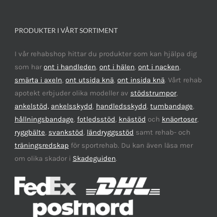
PRODUKTER I VÅRT SORTIMENT
I vår rehabshop hittar du produkter som kan hjälpa dig
som har
ont i handleden
,
ont i hälen
,
ont i nacken
,
smärta i axeln
,
ont utsida knä
,
ont insida knä
. Vårt rehab
apotekt erbjuder olika modeller av
stödstrumpor
,
ankelstöd,
ankelsskydd
,
handledsskydd
,
tumbandage
,
hållningsbandage
,
fotledsstöd
,
knästöd
och
knäortoser
,
ryggbälte
,
svankstöd
,
ländryggsstöd
samt rehab- och
träningsredskap
för sportrehab. Du kan även läsa mer
om olika skador i
Skadeguiden
.