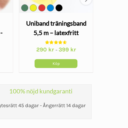
Uniband träningsband
Kompres
-
5,5 m – latexfritt
- EDEM
gummiband
290
kr
399
kr
–
arande
et
Köp
kr.
100% nöjd kundgaranti
ytesrätt 45 dagar - Ångerrätt 14 dagar