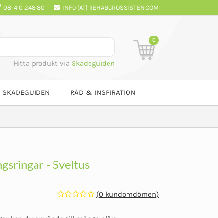
08-410 248 80
INFO [AT] REHABGROSSISTEN.COM
0
Hitta produkt via
Skadeguiden
SKADEGUIDEN
RÅD & INSPIRATION
sringar - Sveltus
(
0
kundomdömen)
Betygsatt
0