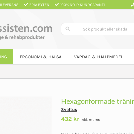
LEVERANS
FRIA BYTEN
100% NÖJD KUNDGARANTI
ING
ERGONOMI & HÄLSA
VARDAG & HJÄLPMEDEL
Hexagonformade träning
Sveltus
432
kr
inkl. moms