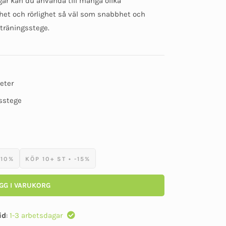
ar kan du använda till många olika
av
5
het och rörlighet så väl som snabbhet och
träningsstege.
eter
gsstege
-10%
KÖP 10+ ST • -15%
GG I VARUKORG
id
:
1-3 arbetsdagar