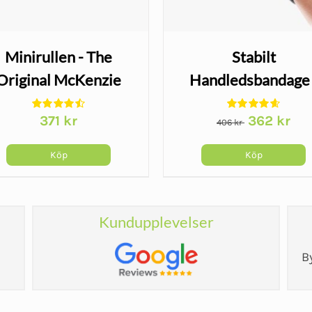
Minirullen - The
Stabilt
Original McKenzie
Handledsbandage 
Wrist Lacer
Det
Det
371
kr
362
kr
406
kr
ursprungliga
nuv
priset
pris
Köp
Köp
var:
är:
406 kr.
362 
Kundupplevelser
B