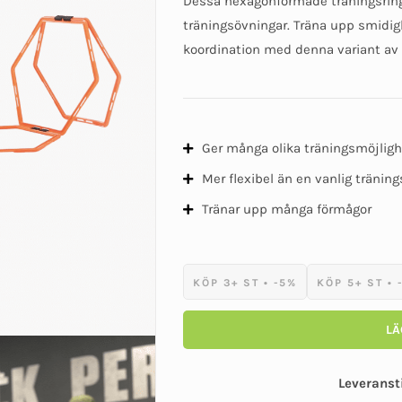
Dessa hexagonformade träningsring
träningsövningar. Träna upp smidig
koordination med denna variant av 
Ger många olika träningsmöjligh
Mer flexibel än en vanlig tränin
Tränar upp många förmågor
KÖP 3+ ST • -5%
KÖP 5+ ST • 
LÄ
Leveranst