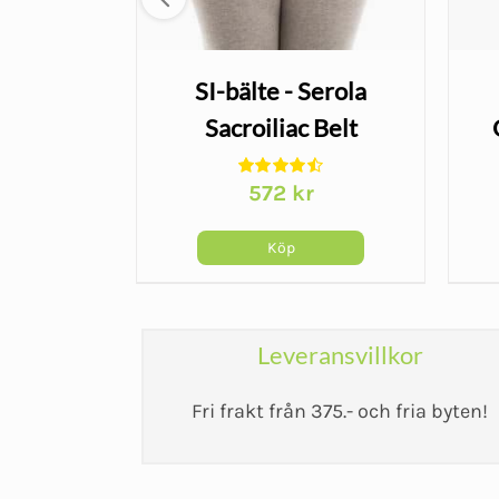
blåsbart
SI-bälte - Serola
resor och
Sacroiliac Belt
de
r
572
kr
Köp
Leveransvillkor
Fri frakt från 375.- och fria byten!