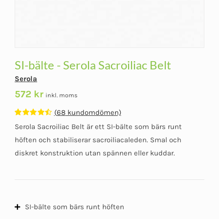
SI-bälte - Serola Sacroiliac Belt
Serola
572
kr
inkl. moms
(
68
kundomdömen)
Betygsatt
68
Serola Sacroiliac Belt är ett SI-bälte som bärs runt
4.51
av 5
baserat på
höften och stabiliserar sacroiliacaleden. Smal och
kundomdömen
diskret konstruktion utan spännen eller kuddar.
SI-bälte som bärs runt höften