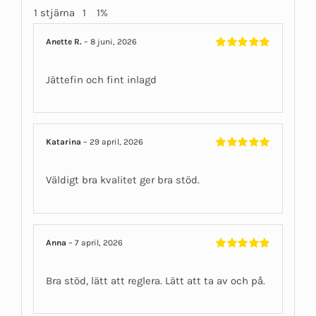
1 stjärna
1
1%
Anette R.
–
8 juni, 2026
Betygsatt
5
av 5
Jättefin och fint inlagd
Katarina
–
29 april, 2026
Betygsatt
5
av 5
Väldigt bra kvalitet ger bra stöd.
Anna
–
7 april, 2026
Betygsatt
5
av 5
Bra stöd, lätt att reglera. Lätt att ta av och på.