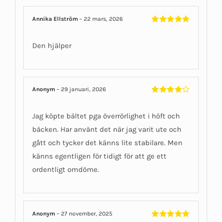
Annika Ellström
–
22 mars, 2026
Betygsatt
5
av 5
Den hjälper
Anonym
–
29 januari, 2026
Betygsatt
4
av 5
Jag köpte bältet pga överrörlighet i höft och
bäcken. Har använt det när jag varit ute och
gått och tycker det känns lite stabilare. Men
känns egentligen för tidigt för att ge ett
ordentligt omdöme.
Anonym
–
27 november, 2025