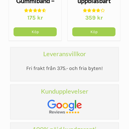
Gummiband –
uppblåsbart
4-set med
ryggstöd för
175
kr
359
kr
progressiva
resor och
motståndsnivåer
sittande
Köp
Köp
Leveransvillkor
Fri frakt från 375.- och fria byten!
Kundupplevelser