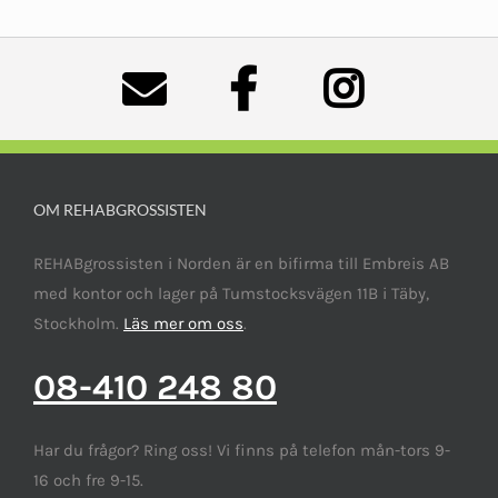
OM REHABGROSSISTEN
REHABgrossisten i Norden är en bifirma till Embreis AB
med kontor och lager på Tumstocksvägen 11B i Täby,
Stockholm.
Läs mer om oss
.
08-410 248 80
Har du frågor? Ring oss! Vi finns på telefon mån-tors 9-
16 och fre 9-15.