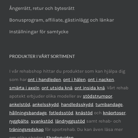
Ångerrätt, retur och bytesrätt
Bonusprogram, affiliate, gästinlägg och länkar
Inställningar för samtycke
PRODUKTER I VÅRT SORTIMENT
I vår rehabshop hittar du produkter som kan hjälpa dig
som har
ont i handleden
,
ont i hälen
,
ont i nacken
,
smärta i axeln
,
ont utsida knä
,
ont insida knä
. Vårt rehab
apotekt erbjuder olika modeller av
stödstrumpor
,
ankelstöd,
ankelsskydd
,
handledsskydd
,
tumbandage
,
hållningsbandage
,
fotledsstöd
,
knästöd
och
knäortoser
,
ryggbälte
,
svankstöd
,
ländryggsstöd
samt rehab- och
träningsredskap
för sportrehab. Du kan även läsa mer
om olika skador i
Skadeguiden
.