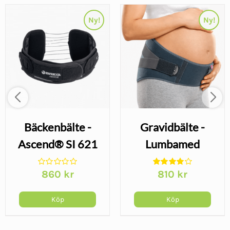
Ny!
Ny!
Bäckenbälte -
Gravidbälte -
Ascend® SI 621
Lumbamed
Maternity
860
kr
810
kr
Köp
Köp