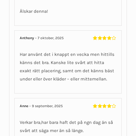
Betygsatt
5
av 5
Älskar denna!
Anthony
–
7 oktober, 2025
Betygsatt
4
av 5
Har använt det i knappt en vecka men hittills
känns det bra. Kanske lite svårt att hitta
exakt rätt placering, samt om det känns bäst
under eller över kläder – eller mittemellan.
Anne
–
9 september, 2025
Betygsatt
4
av 5
Verkar bra,har bara haft det på ngn dag än så
svårt att säga mer än så länge.