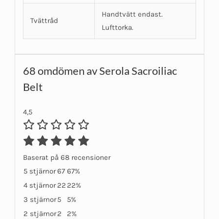
Handtvätt endast.
Tvättråd
Lufttorka.
68 omdömen av
Serola Sacroiliac
Belt
4,5
Baserat på 68 recensioner
5 stjärnor
67
67%
4 stjärnor
22
22%
3 stjärnor
5
5%
2 stjärnor
2
2%