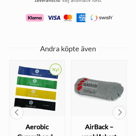
Leveranstid
:
Välj alternativ först
Andra köpte även
Ny!
Aerobic
AirBack –