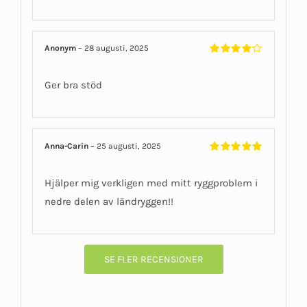
Anonym
–
28 augusti, 2025
Betygsatt
4
av 5
Ger bra stöd
Anna-Carin
–
25 augusti, 2025
Betygsatt
5
av 5
Hjälper mig verkligen med mitt ryggproblem i
nedre delen av ländryggen!!
SE FLER RECENSIONER