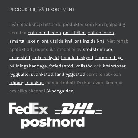
PRODUKTER I VÅRT SORTIMENT
I vår rehabshop hittar du produkter som kan hjälpa dig
som har
ont i handleden
,
ont i hälen
,
ont i nacken
,
smärta i axeln
,
ont utsida knä
,
ont insida knä
. Vårt rehab
apotekt erbjuder olika modeller av
stödstrumpor
,
ankelstöd,
ankelsskydd
,
handledsskydd
,
tumbandage
,
hållningsbandage
,
fotledsstöd
,
knästöd
och
knäortoser
,
ryggbälte
,
svankstöd
,
ländryggsstöd
samt rehab- och
träningsredskap
för sportrehab. Du kan även läsa mer
om olika skador i
Skadeguiden
.