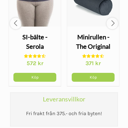
SI-bälte -
Minirullen -
Serola
The Original
Sacroiliac Belt
McKenzie
572
kr
371
kr
Köp
Köp
Leveransvillkor
Fri frakt från 375.- och fria byten!