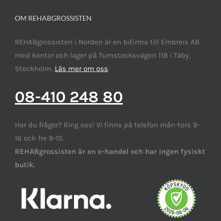
OM REHABGROSSISTEN
REHABgrossisten i Norden är en bifirma till Embreis AB
med kontor och lager på Tumstocksvägen 11B i Täby,
Stockholm.
Läs mer om oss
.
08-410 248 80
Har du frågor? Ring oss! Vi finns på telefon mån-tors 9-
16 och fre 9-15.
REHABgrossisten är en e-handel och har ingen fysiskt
butik.