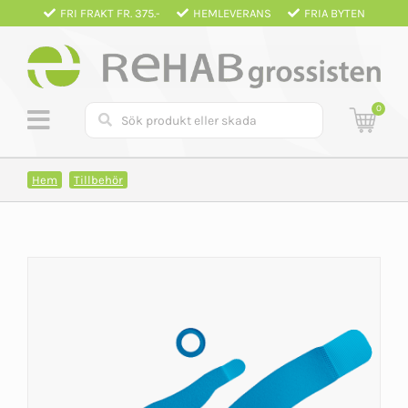
Fortsätt
FRI FRAKT FR. 375.-
HEMLEVERANS
FRIA BYTEN
till
innehållet
0
Hem
Tillbehör