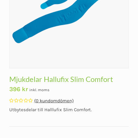
Mjukdelar Hallufix Slim Comfort
396
kr
inkl. moms
(
0
kundomdömen)
Betygsatt
Utbytesdelar till Halllufix Slim Comfort.
0
av
5