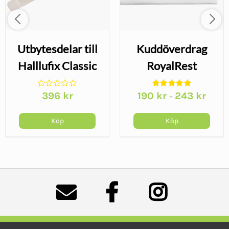
Utbytesdelar till
Kuddöverdrag
Halllufix Classic
RoyalRest
Memory
396
kr
190
kr
243
kr
–
Köp
Köp