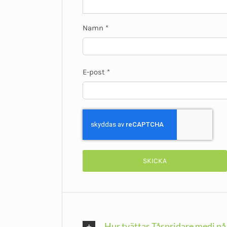
Namn
*
E-post
*
Hur tvättas Tåspridare medi på 