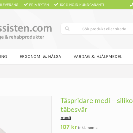
LEVERANS
FRIA BYTEN
100% NÖJD KUNDGARANTI
ING
ERGONOMI & HÄLSA
VARDAG & HJÄLPMEDEL
Tåspridare medi – siliko
tåbesvär
medi
107
kr
inkl. moms