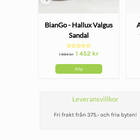
shandske
BianGo - Hallux Valgus
A
t - 3/4
Sandal
r
Det
Det
r
1 452
kr
1 994
kr
ursprungliga
nuvarande
priset
priset
Köp
var:
är:
1 994 kr.
1 452 kr.
Leveransvillkor
Fri frakt från 375.- och fria byten!