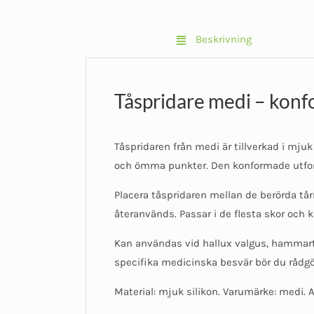
Beskrivning
Tåspridare medi – konfo
Tåspridaren från medi är tillverkad i mjuk
och ömma punkter. Den konformade utform
Placera tåspridaren mellan de berörda tårn
återanvänds. Passar i de flesta skor och 
Kan användas vid hallux valgus, hammartå
specifika medicinska besvär bör du rådgör
Material: mjuk silikon. Varumärke: medi.