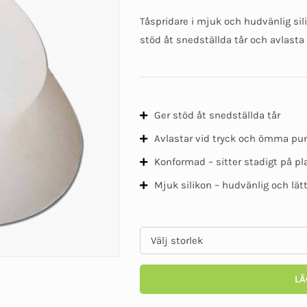
Tåspridare i mjuk och hudvänlig sili
stöd åt snedställda tår och avlast
Ger stöd åt snedställda tår
Avlastar vid tryck och ömma pu
Konformad – sitter stadigt på pl
Mjuk silikon – hudvänlig och lätt
LÄ