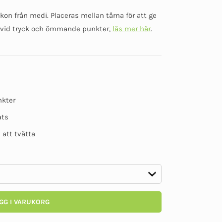
Betygsatt
0
kon från medi. Placeras mellan tårna för att ge
av
5
a vid tryck och ömmande punkter,
läs mer här
.
nkter
ats
 att tvätta
GG I VARUKORG