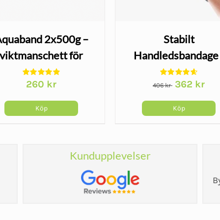
quaband 2x500g –
Stabilt
viktmanschett för
Handledsbandage 
vattenträning
Wrist Lacer
Det
Det
260
kr
362
kr
406
kr
ursprungliga
nuv
priset
pris
Köp
Köp
var:
är:
406 kr.
362 
Kundupplevelser
B