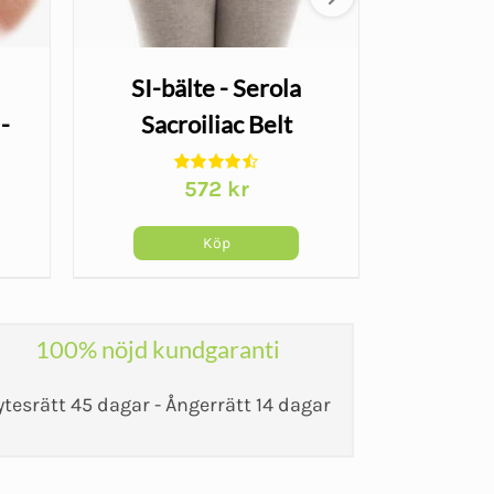
SI-bälte - Serola
Minir
-
Sacroiliac Belt
Origi
572
kr
arande
et
Köp
kr.
100% nöjd kundgaranti
ytesrätt 45 dagar - Ångerrätt 14 dagar