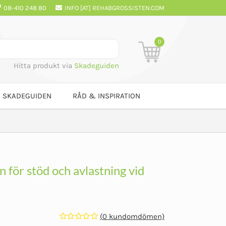
08-410 248 80
INFO [AT] REHABGROSSISTEN.COM
0
Hitta produkt via
Skadeguiden
SKADEGUIDEN
RÅD & INSPIRATION
n för stöd och avlastning vid
(
0
kundomdömen)