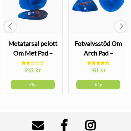
Metatarsal pelott
Fotvalvsstöd Om
Om Met Pad –
Arch Pad –
Powergel-
Powergel-inlägg
215
kr
161
kr
avlastning för
för hålfoten
framfoten
Köp
Köp