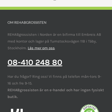
OM REHABGROSSISTEN
REHABgrossisten i Norden är en bifirma till Embreis AB
med kontor och lager på Tumstocksvägen 11B i Täby,
Stockholm.
Läs mer om oss
.
08-410 248 80
Har du frågor? Ring oss! Vi finns på telefon mån-tors 9-
16 och fre 9-15.
REHABgrossisten är en e-handel och har ingen fysiskt
butik.