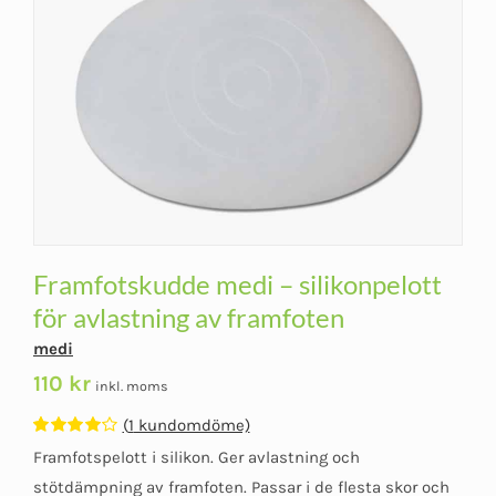
Framfotskudde medi – silikonpelott
för avlastning av framfoten
medi
110
kr
inkl. moms
(
1
kundomdöme)
Betygsatt
1
Framfotspelott i silikon. Ger avlastning och
4.00
av 5
baserat på
stötdämpning av framfoten. Passar i de flesta skor och