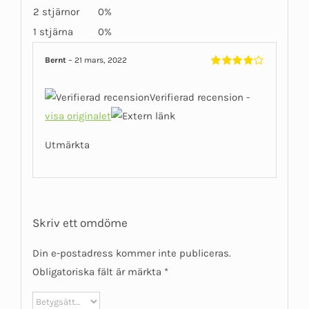
2 stjärnor
0%
1 stjärna
0%
Bernt
–
21 mars, 2022
Betygsatt
4
av 5
Verifierad recension -
visa originalet
Utmärkta
Skriv ett omdöme
Din e-postadress kommer inte publiceras.
Obligatoriska fält är märkta
*