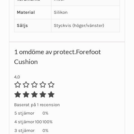
Material
Silikon
Säljs
Styckvis (höger/vänster)
1 omdöme av
protect.Forefoot
Cushion
4,0
Baserat på 1 recension
5 stjärnor
0%
4 stjärnor
100
100%
3 stjärnor
0%