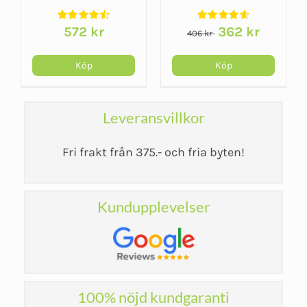
Sacroiliac Belt
- Wrist Lacer
Det
Det
572
kr
362
kr
406
kr
ursprungliga
nuvarand
priset
priset
Köp
Köp
var:
är:
406 kr.
362 kr.
Leveransvillkor
Fri frakt från 375.- och fria byten!
Kundupplevelser
100% nöjd kundgaranti