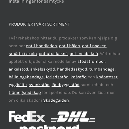
Inställningar för samtycke
PRODUKTER I VÅRT SORTIMENT
I vår rehabshop hittar du produkter som kan hjälpa dig
som har
ont i handleden
,
ont i hälen
,
ont i nacken
,
smärta i axeln
,
ont utsida knä
,
ont insida knä
. Vårt rehab
apotekt erbjuder olika modeller av
stödstrumpor
,
ankelstöd,
ankelsskydd
,
handledsskydd
,
tumbandage
,
hållningsbandage
,
fotledsstöd
,
knästöd
och
knäortoser
,
ryggbälte
,
svankstöd
,
ländryggsstöd
samt rehab- och
träningsredskap
för sportrehab. Du kan även läsa mer
om olika skador i
Skadeguiden
.