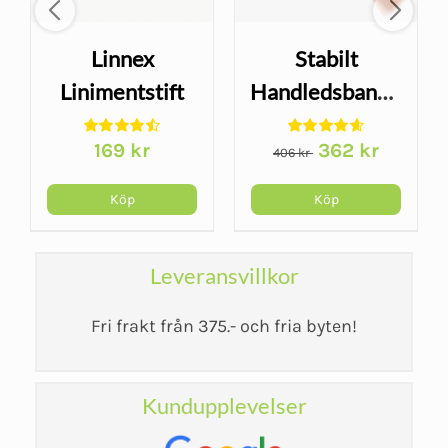
Linnex
Stabilt
Linimentstift
Handledsbandage
50g –
- Wrist Lacer
Det
Det
169
kr
362
kr
värmande
406
kr
ursprungliga
nuvarand
smärtlindring
priset
priset
Köp
Köp
var:
är:
406 kr.
362 kr.
Leveransvillkor
Fri frakt från 375.- och fria byten!
Kundupplevelser