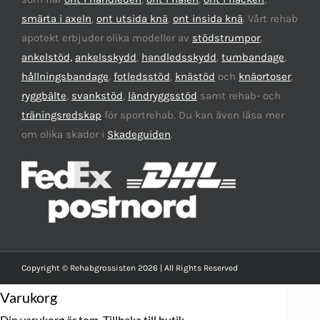
smärta i axeln
,
ont utsida knä
,
ont insida knä
. Vårt rehab
apotekt erbjuder olika modeller av
stödstrumpor
,
ankelstöd,
ankelsskydd
,
handledsskydd
,
tumbandage
,
hållningsbandage
,
fotledsstöd
,
knästöd
och
knäortoser
,
ryggbälte
,
svankstöd
,
ländryggsstöd
samt rehab- och
träningsredskap
för sportrehab. Du kan även läsa mer
om olika skador i
Skadeguiden
.
Copyright © Rehabgrossisten 2026 | All Rights Reserved
Varukorg
Din varukorg är tom.
Tillbaka till butik.