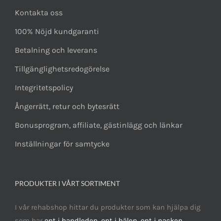
Kontakta oss
100% Nöjd kundgaranti
Betalning och leverans
Tillgänglighetsredogörelse
Integritetspolicy
Ångerrätt, retur och bytesrätt
Bonusprogram, affiliate, gästinlägg och länkar
Inställningar för samtycke
PRODUKTER I VÅRT SORTIMENT
I vår rehabshop hittar du produkter som kan hjälpa dig
som har
ont i handleden
,
ont i hälen
,
ont i nacken
,