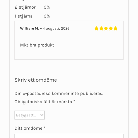
2 stjärnor
0%
1 stjärna
0%
William M.
–
4 augusti, 2026
Betygsatt
5
av 5
Mkt bra produkt
Skriv ett omdöme
Din e-postadress kommer inte publiceras.
Obligatoriska fält är märkta
*
Ditt omdöme
*