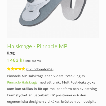
Halskrage - Pinnacle MP
Breg
1 463
kr
inkl. moms
(
1
kundomdöme)
Betygsatt
1
Pinnacle MP Halskrage är en vidareutveckling av
5.00
av 5
baserat på
Pinnacle Halskrage
med ett unikt MultiPost-bakstycke
kundomdöme
som kan ställas in för optimal passform och avlastning.
Framstycket är justerbart i 12 positioner och den
ergonomiska designen vid käkar, bröstben och occipital