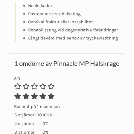
Nackskador
Postoperativ stabilisering
Cervikal fraktur eller instabilitet
Rehabilitering vid degenerativa förändringar
Långtidsvård med behov av tryckavlastning
1 omdöme av
Pinnacle MP Halskrage
5,0
Baserat på 1 recension
5 stjärnor
100
100%
4 stjärnor
0%
3 stjärnor
0%