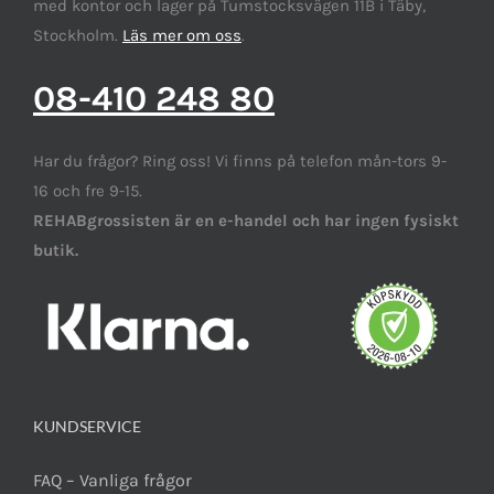
med kontor och lager på Tumstocksvägen 11B i Täby,
Stockholm.
Läs mer om oss
.
08-410 248 80
Har du frågor? Ring oss! Vi finns på telefon mån-tors 9-
16 och fre 9-15.
REHABgrossisten är en e-handel och har ingen fysiskt
butik.
KUNDSERVICE
FAQ – Vanliga frågor