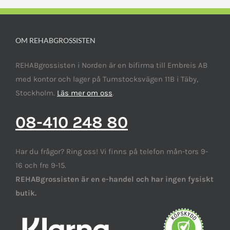
OM REHABGROSSISTEN
REHABgrossisten i Norden är en bifirma till Embreis AB
med kontor och lager på Tumstocksvägen 11B i Täby,
Stockholm.
Läs mer om oss
.
08-410 248 80
Har du frågor? Ring oss! Vi finns på telefon mån-tors 9-
16 och fre 9-15.
REHABgrossisten är en e-handel och har ingen fysiskt
butik.