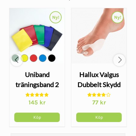
Ny!
Ny!
Uniband
Hallux Valgus
träningsband 2
Dubbelt Skydd
m – kompakt
Hallufix –
145
kr
77
kr
latexfritt
gelskydd mot
gummiband
friktion
Köp
Köp