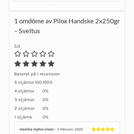
1 omdöme av
Pilox Handske 2x250gr
– Sveltus
5,0
Baserat på 1 recension
5 stjärnor
100
100%
4 stjärnor
0%
3 stjärnor
0%
2 stjärnor
0%
1 stjärna
0%
monika myhre olsen
–
3 februari, 2025