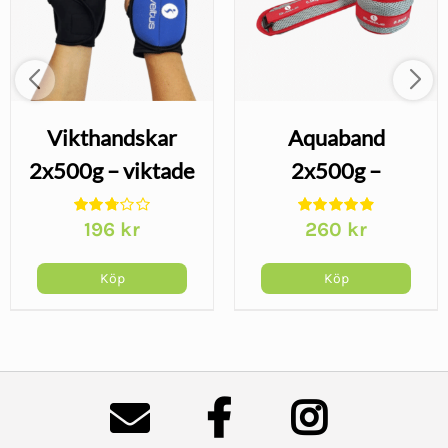
Vikthandskar
Aquaband
2x500g – viktade
2x500g –
handskar för
viktmanschett för
196
kr
260
kr
armträning
vattenträning
Köp
Köp