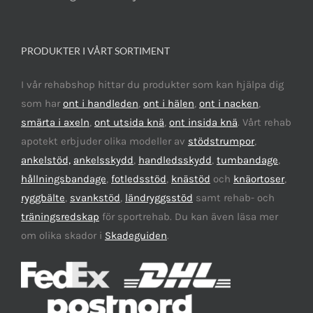
PRODUKTER I VÅRT SORTIMENT
I vår rehabshop hittar du produkter som kan hjälpa dig
som har
ont i handleden
,
ont i hälen
,
ont i nacken
,
smärta i axeln
,
ont utsida knä
,
ont insida knä
. Vårt rehab
apotekt erbjuder olika modeller av
stödstrumpor
,
ankelstöd,
ankelsskydd
,
handledsskydd
,
tumbandage
,
hållningsbandage
,
fotledsstöd
,
knästöd
och
knäortoser
,
ryggbälte
,
svankstöd
,
ländryggsstöd
samt rehab- och
träningsredskap
för sportrehab. Du kan även läsa mer
om olika skador i
Skadeguiden
.