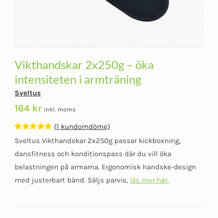
Vikthandskar 2x250g – öka
intensiteten i armträning
Sveltus
164
kr
inkl. moms
(
1
kundomdöme)
Betygsatt
1
Sveltus Vikthandskar 2x250g passar kickboxning,
5.00
av 5
baserat på
dansfitness och konditionspass där du vill öka
kundomdöme
belastningen på armarna. Ergonomisk handske-design
med justerbart bänd. Säljs parvis,
läs mer här.