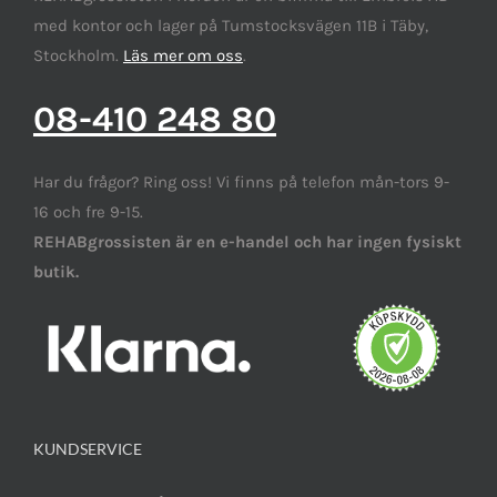
med kontor och lager på Tumstocksvägen 11B i Täby,
Stockholm.
Läs mer om oss
.
08-410 248 80
Har du frågor? Ring oss! Vi finns på telefon mån-tors 9-
16 och fre 9-15.
REHABgrossisten är en e-handel och har ingen fysiskt
butik.
KUNDSERVICE