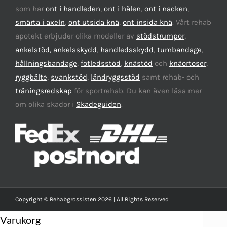
som har
ont i handleden
,
ont i hälen
,
ont i nacken
,
smärta i axeln
,
ont utsida knä
,
ont insida knä
. Vårt rehab
apotekt erbjuder olika modeller av
stödstrumpor
,
ankelstöd,
ankelsskydd
,
handledsskydd
,
tumbandage
,
hållningsbandage
,
fotledsstöd
,
knästöd
och
knäortoser
,
ryggbälte
,
svankstöd
,
ländryggsstöd
samt rehab- och
träningsredskap
för sportrehab. Du kan även läsa mer
om olika skador i
Skadeguiden
.
Copyright © Rehabgrossisten 2026 | All Rights Reserved
Varukorg