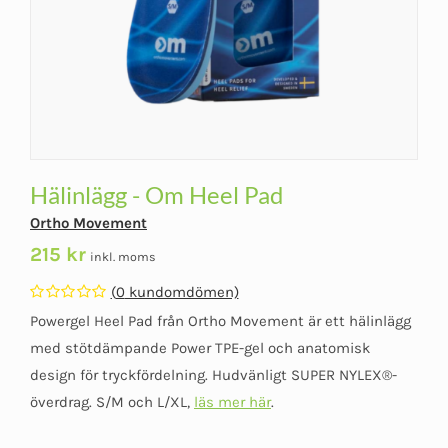
Hälinlägg - Om Heel Pad
Ortho Movement
215
kr
inkl. moms
(
0
kundomdömen)
Betygsatt
Powergel Heel Pad från Ortho Movement är ett hälinlägg
0
av
med stötdämpande Power TPE-gel och anatomisk
5
design för tryckfördelning. Hudvänligt SUPER NYLEX®-
överdrag. S/M och L/XL,
läs mer här
.