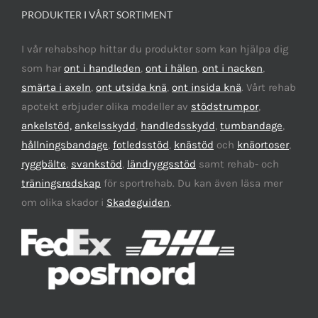
PRODUKTER I VÅRT SORTIMENT
I vår rehabshop hittar du produkter som kan hjälpa dig
som har
ont i handleden
,
ont i hälen
,
ont i nacken
,
smärta i axeln
,
ont utsida knä
,
ont insida knä
. Vårt rehab
apotekt erbjuder olika modeller av
stödstrumpor
,
ankelstöd,
ankelsskydd
,
handledsskydd
,
tumbandage
,
hållningsbandage
,
fotledsstöd
,
knästöd
och
knäortoser
,
ryggbälte
,
svankstöd
,
ländryggsstöd
samt rehab- och
träningsredskap
för sportrehab. Du kan även läsa mer
om olika skador i
Skadeguiden
.