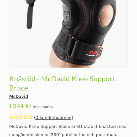
Knästöd - McDavid Knee Support
Brace
McDavid
1 544
kr
inkl. moms
(
0
kundomdömen)
Betygsatt
McDavid Knee Support Brace är ett stabilt knästöd med
0
av
sidogående skenor, 360° patellastöd och justerbara