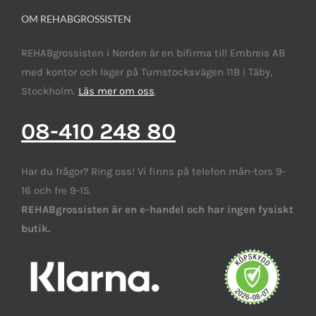
OM REHABGROSSISTEN
REHABgrossisten i Norden är en bifirma till Embreis AB
med kontor och lager på Tumstocksvägen 11B i Täby,
Stockholm.
Läs mer om oss
.
08-410 248 80
Har du frågor? Ring oss! Vi finns på telefon mån-tors 9-
16 och fre 9-15.
REHABgrossisten är en e-handel och har ingen fysiskt
butik.