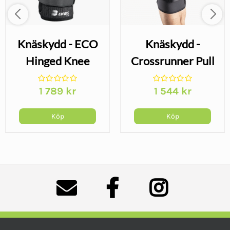
Knäskydd - ECO
Knäskydd -
Hinged Knee
Crossrunner Pull
On Short
1 789
kr
1 544
kr
nde
Köp
Köp
.