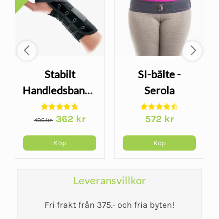
Stabilt
SI-bälte -
Handledsbandage
Serola
- Wrist Lacer
Sacroiliac Belt
Det
Det
362
kr
572
kr
406
kr
ursprungliga
nuvarande
priset
priset
Köp
Köp
var:
är:
406 kr.
362 kr.
Leveransvillkor
Fri frakt från 375.- och fria byten!