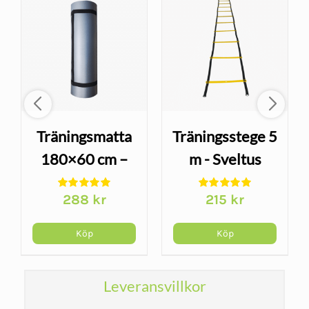
Träningsmatta
Träningsstege 5
180×60 cm –
m - Sveltus
yoga och
288
kr
215
kr
hemmaträning,
arande
grå
et
Köp
Köp
kr.
Leveransvillkor