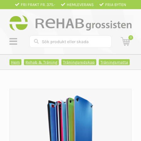
Fortsätt
FRI FRAKT FR. 375.-
HEMLEVERANS
FRIA BYTEN
till
innehållet
0
Hem
Rehab & Träning
Träningsredskap
Träningsmatta