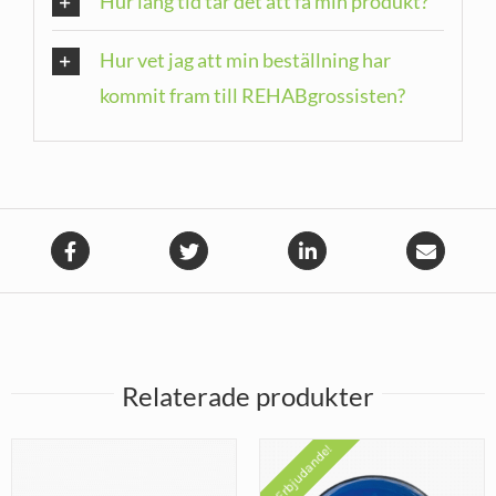
Hur lång tid tar det att få min produkt?
Hur vet jag att min beställning har
kommit fram till REHABgrossisten?
Relaterade produkter
Erbjudande!