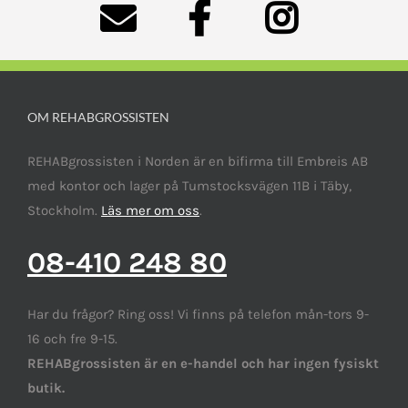
OM REHABGROSSISTEN
REHABgrossisten i Norden är en bifirma till Embreis AB
med kontor och lager på Tumstocksvägen 11B i Täby,
Stockholm.
Läs mer om oss
.
08-410 248 80
Har du frågor? Ring oss! Vi finns på telefon mån-tors 9-
16 och fre 9-15.
REHABgrossisten är en e-handel och har ingen fysiskt
butik.