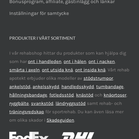
Bonusprogram, affiliate, gästinlägg och länkar
Inställningar för samtycke
PRODUKTER I VÅRT SORTIMENT
I vår rehabshop hittar du produkter som kan hjälpa dig
som har
ont i handleden
,
ont i hälen
,
ont i nacken
,
smärta i axeln
,
ont utsida knä
,
ont insida knä
. Vårt rehab
apotekt erbjuder olika modeller av
stödstrumpor
,
ankelstöd,
ankelsskydd
,
handledsskydd
,
tumbandage
,
hållningsbandage
,
fotledsstöd
,
knästöd
och
knäortoser
,
ryggbälte
,
svankstöd
,
ländryggsstöd
samt rehab- och
träningsredskap
för sportrehab. Du kan även läsa mer
om olika skador i
Skadeguiden
.