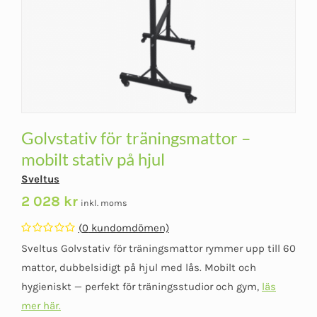
Golvstativ för träningsmattor –
mobilt stativ på hjul
Sveltus
2 028
kr
inkl. moms
(
0
kundomdömen)
Betygsatt
Sveltus Golvstativ för träningsmattor rymmer upp till 60
0
av
mattor, dubbelsidigt på hjul med lås. Mobilt och
5
hygieniskt — perfekt för träningsstudior och gym,
läs
mer här.