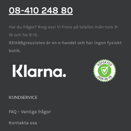
08-410 248 80
Har du frågor? Ring oss! Vi finns på telefon mån-tors 9-
16 och fre 9-15.
REHABgrossisten är en e-handel och har ingen fysiskt
butik.
KUNDSERVICE
FAQ – Vanliga frågor
Kontakta oss