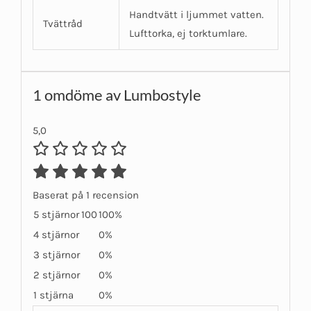
Handtvätt i ljummet vatten.
Tvättråd
Lufttorka, ej torktumlare.
1 omdöme av
Lumbostyle
5,0
Baserat på 1 recension
5 stjärnor
100
100%
4 stjärnor
0%
3 stjärnor
0%
2 stjärnor
0%
1 stjärna
0%