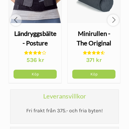
Ländryggsbälte
Minirullen -
- Posture
The Original
Stabilize
McKenzie
536
kr
371
kr
Köp
Köp
Leveransvillkor
Fri frakt från 375.- och fria byten!