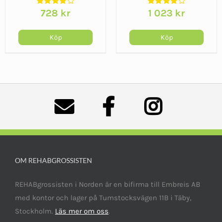
Basic
728
kr
1 023
kr
Köp
Köp
OM REHABGROSSISTEN
REHABgrossisten i Norden är en bifirma till Embreis AB
med kontor och lager på Tumstocksvägen 11B i Täby,
Stockholm.
Läs mer om oss
.