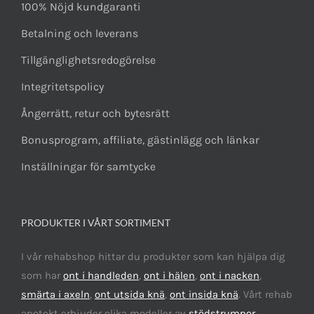
100% Nöjd kundgaranti
Betalning och leverans
Tillgänglighetsredogörelse
Integritetspolicy
Ångerrätt, retur och bytesrätt
Bonusprogram, affiliate, gästinlägg och länkar
Inställningar för samtycke
PRODUKTER I VÅRT SORTIMENT
I vår rehabshop hittar du produkter som kan hjälpa dig
som har
ont i handleden
,
ont i hälen
,
ont i nacken
,
smärta i axeln
,
ont utsida knä
,
ont insida knä
. Vårt rehab
apotekt erbjuder olika modeller av
stödstrumpor
,