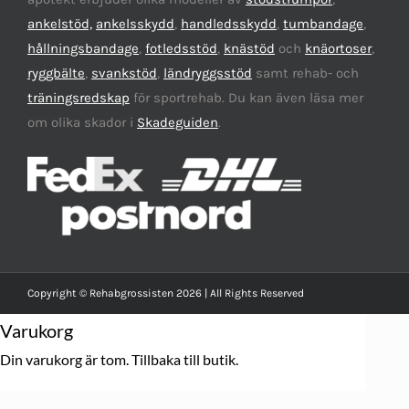
ankelstöd,
ankelsskydd
,
handledsskydd
,
tumbandage
,
hållningsbandage
,
fotledsstöd
,
knästöd
och
knäortoser
,
ryggbälte
,
svankstöd
,
ländryggsstöd
samt rehab- och
träningsredskap
för sportrehab. Du kan även läsa mer
om olika skador i
Skadeguiden
.
Copyright © Rehabgrossisten 2026 | All Rights Reserved
Varukorg
Din varukorg är tom.
Tillbaka till butik.