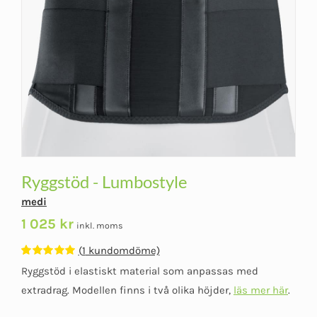
Ryggstöd - Lumbostyle
medi
1 025
kr
inkl. moms
(
1
kundomdöme)
Betygsatt
1
Ryggstöd i elastiskt material som anpassas med
5.00
av 5
baserat på
extradrag. Modellen finns i två olika höjder,
läs mer här
.
kundomdöme