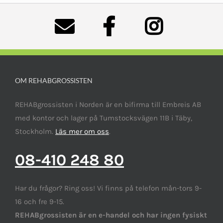
OM REHABGROSSISTEN
REHABgrossisten i Norden är en bifirma till Embreis AB
med kontor och lager på Tumstocksvägen 11B i Täby,
Stockholm.
Läs mer om oss
.
08-410 248 80
Har du frågor? Ring oss! Vi finns på telefon mån-tors 9-
16 och fre 9-15.
REHABgrossisten är en e-handel och har ingen fysiskt