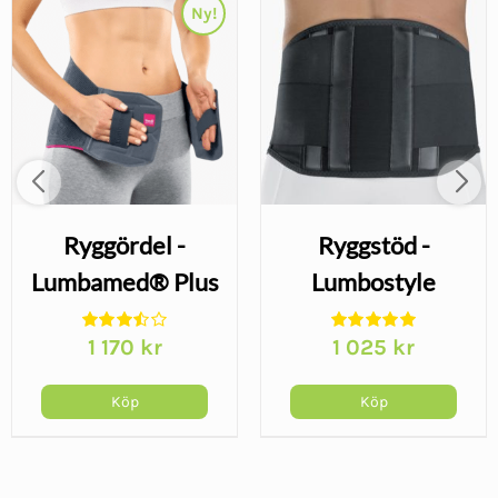
Ny!
Ryggördel -
Ryggstöd -
Lumbamed® Plus
Lumbostyle
1 170
kr
1 025
kr
Köp
Köp