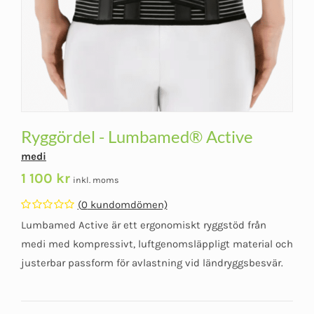
Ryggördel - Lumbamed® Active
medi
1 100
kr
inkl. moms
(
0
kundomdömen)
Betygsatt
Lumbamed Active är ett ergonomiskt ryggstöd från
0
av
medi med kompressivt, luftgenomsläppligt material och
5
justerbar passform för avlastning vid ländryggsbesvär.