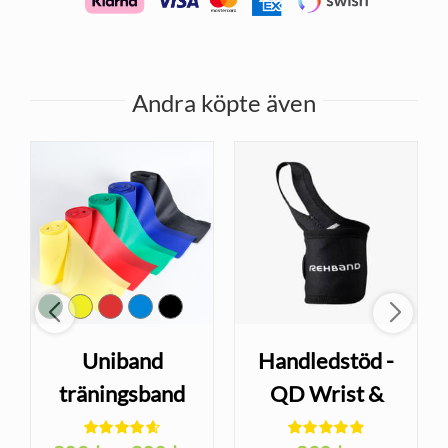
Andra köpte även
Uniband
Handledstöd -
träningsband
QD Wrist &
5,5 m –
Thumb Support