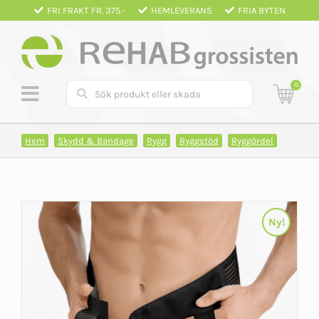
Fortsätt
FRI FRAKT FR. 375.-
HEMLEVERANS
FRIA BYTEN
till
innehållet
0
Hem
Skydd & Bandage
Rygg
Ryggstöd
Ryggördel
Ny!