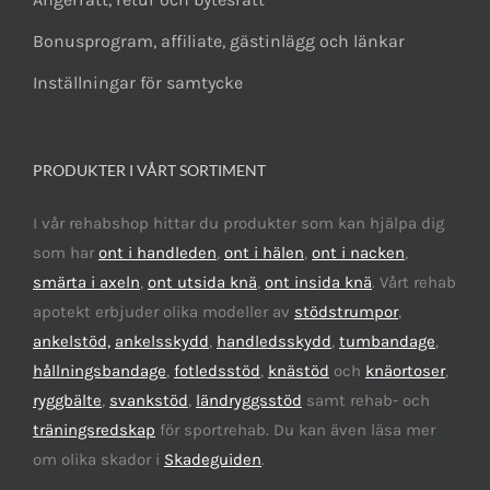
Bonusprogram, affiliate, gästinlägg och länkar
Inställningar för samtycke
PRODUKTER I VÅRT SORTIMENT
I vår rehabshop hittar du produkter som kan hjälpa dig
som har
ont i handleden
,
ont i hälen
,
ont i nacken
,
smärta i axeln
,
ont utsida knä
,
ont insida knä
. Vårt rehab
apotekt erbjuder olika modeller av
stödstrumpor
,
ankelstöd,
ankelsskydd
,
handledsskydd
,
tumbandage
,
hållningsbandage
,
fotledsstöd
,
knästöd
och
knäortoser
,
ryggbälte
,
svankstöd
,
ländryggsstöd
samt rehab- och
träningsredskap
för sportrehab. Du kan även läsa mer
om olika skador i
Skadeguiden
.