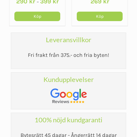
290
kr
399
kr
269
kr
–
latexfritt
1,5mm Black
gummiband
Köp
Köp
Leveransvillkor
Fri frakt från 375.- och fria byten!
Kundupplevelser
100% nöjd kundgaranti
Bytesrätt 45 dagar - Ångerrätt 14 dagar