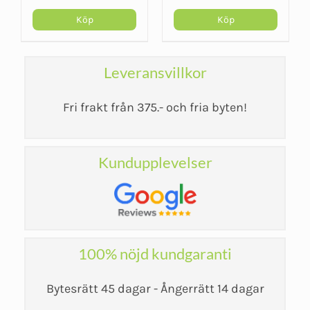
ursprungliga
nuvarande
priset
priset
Köp
Köp
var:
är:
406 kr.
362 kr.
Leveransvillkor
Fri frakt från 375.- och fria byten!
Kundupplevelser
100% nöjd kundgaranti
Bytesrätt 45 dagar - Ångerrätt 14 dagar