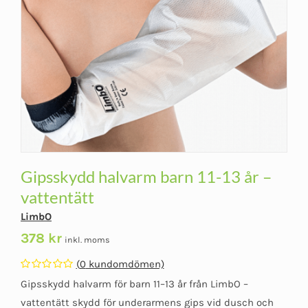
Gipsskydd halvarm barn 11-13 år –
vattentätt
LimbO
378
kr
inkl. moms
(
0
kundomdömen)
Betygsatt
Gipsskydd halvarm för barn 11–13 år från LimbO –
0
av
vattentätt skydd för underarmens gips vid dusch och