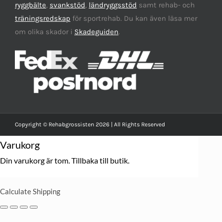
ryggbälte
,
svankstöd
,
ländryggsstöd
samt rehab- och
träningsredskap
för sportrehab. Du kan även läsa mer
om olika skador i
Skadeguiden
.
Copyright © Rehabgrossisten 2026 | All Rights Reserved
Varukorg
Din varukorg är tom.
Tillbaka till butik.
Calculate Shipping