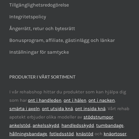
Tillgänglighetsredogörelse
Integritetspolicy
Ångerrätt, retur och bytesrätt
Bonusprogram, affiliate, gästinlägg och länkar
Inställningar för samtycke
PRODUKTER I VÅRT SORTIMENT
I vår rehabshop hittar du produkter som kan hjälpa dig
som har
ont i handleden
,
ont i hälen
,
ont i nacken
,
smärta i axeln
,
ont utsida knä
,
ont insida knä
. Vårt rehab
apotekt erbjuder olika modeller av
stödstrumpor
,
ankelstöd,
ankelsskydd
,
handledsskydd
,
tumbandage
,
hållningsbandage
,
fotledsstöd
,
knästöd
och
knäortoser
,