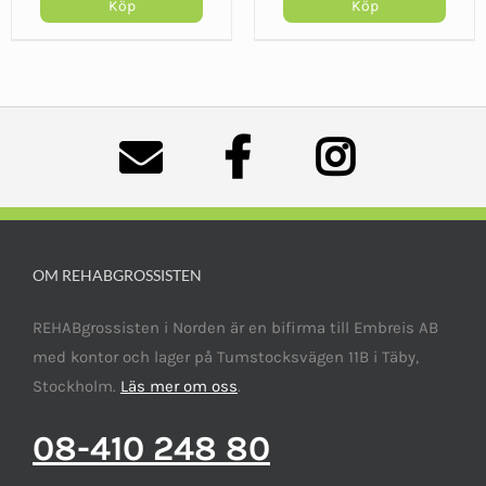
Köp
Köp
OM REHABGROSSISTEN
REHABgrossisten i Norden är en bifirma till Embreis AB
med kontor och lager på Tumstocksvägen 11B i Täby,
Stockholm.
Läs mer om oss
.
08-410 248 80