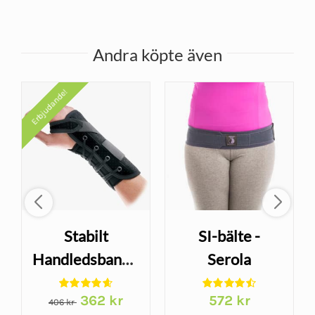
Andra köpte även
Erbjudande!
andske
Stabilt
SI-bälte -
Handledsbandage
Serola
- Wrist Lacer
Sacroiliac Belt
Det
Det
362
kr
572
kr
406
kr