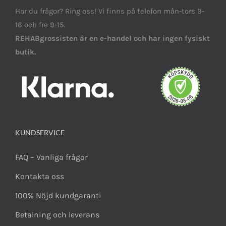
Har du frågor? Ring oss! Vi finns på telefon mån-tors 9-
16 och fre 9-15.
REHABgrossisten är en e-handel och har ingen fysiskt
butik.
KUNDSERVICE
FAQ – Vanliga frågor
Kontakta oss
100% Nöjd kundgaranti
Betalning och leverans