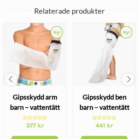
Relaterade produkter
Ny!
Ny!
Gipsskydd arm
Gipsskydd ben
barn – vattentätt
barn – vattentätt
armskydd för gips
benskydd för gips
377
kr
441
kr
2–13 år
1–13 år