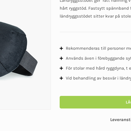
Ländryggsstödet ger rätt hållning 
hårt ryggstöd. Fastsytt spännband f
ländryggsstödet sitter kvar på stol
Rekommenderas till personer me
Används även i förebyggande sy
För stolar med hård ryggdyna, t 
Vid behandling av besvär i länd
LÄ
Leveranst