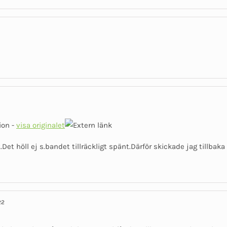
ion -
visa originalet
Det höll ej s.bandet tillräckligt spänt.Därför skickade jag tillbak
22