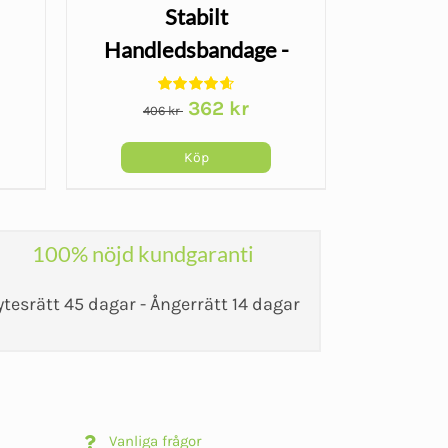
Stabilt
Uniband
Handledsbandage -
5,5 m
Wrist Lacer
gu
Det
Det
362
kr
29
406
kr
ursprungliga
nuvarande
priset
priset
Köp
var:
är:
406 kr.
362 kr.
100% nöjd kundgaranti
ytesrätt 45 dagar - Ångerrätt 14 dagar
Vanliga frågor