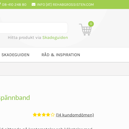
08-410 248 80
INFO [AT] REHABGROSSISTEN.COM
0
Hitta produkt via
Skadeguiden
SKADEGUIDEN
RÅD & INSPIRATION
 spännband
(
14
kundomdömen)
Betygsatt
14
4.00
av 5