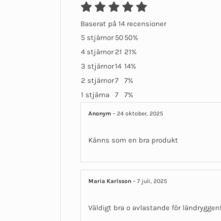
Baserat på 14 recensioner
5 stjärnor
50
50%
4 stjärnor
21
21%
3 stjärnor
14
14%
2 stjärnor
7
7%
1 stjärna
7
7%
Anonym
–
24 oktober, 2025
Känns som en bra produkt
Maria Karlsson
–
7 juli, 2025
Väldigt bra o avlastande för ländryggen