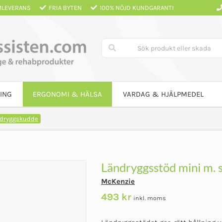
LEVERANS
FRIA BYTEN
100% NÖJD KUNDGARANTI
ING
ERGONOMI & HÄLSA
VARDAG & HJÄLPMEDEL
dryggskudde
Ländryggsstöd mini m.
McKenzie
493
kr
inkl. moms