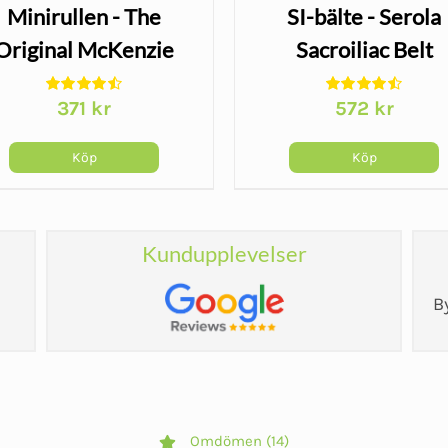
Minirullen - The
SI-bälte - Serola
Original McKenzie
Sacroiliac Belt
371
kr
572
kr
Köp
Köp
Kundupplevelser
B
Omdömen (14)