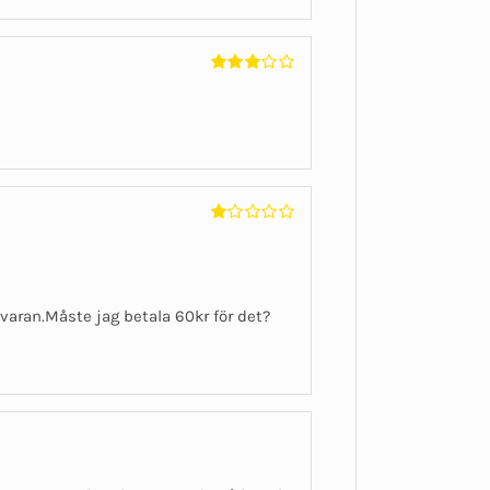
Betygsatt
3
av 5
Betygsatt
1
av
5
a varan.Måste jag betala 60kr för det?