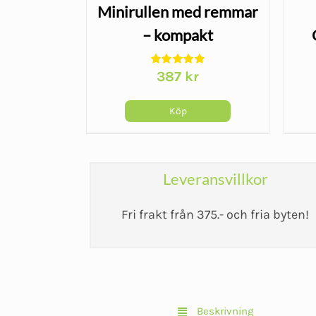
rtos -
Minirullen med remmar
it
– kompakt
ländryggsrulle för resor
387
kr
Köp
Leveransvillkor
Fri frakt från 375.- och fria byten!
Beskrivning