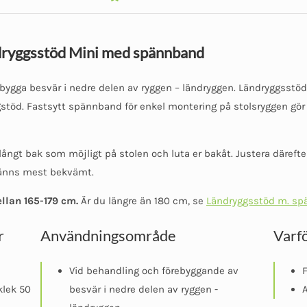
dryggsstöd Mini med spännband
rebygga besvär i nedre delen av ryggen – ländryggen. Ländryggsstöd
stöd. Fastsytt spännband för enkel montering på stolsryggen gör a
ångt bak som möjligt på stolen och luta er bakåt. Justera därefter
känns mest bekvämt.
llan 165-179 cm.
Är du längre än 180 cm, se
Ländryggsstöd m. s
r
Användningsområde
Varf
Vid behandling och förebyggande av
F
klek 50
besvär i nedre delen av ryggen -
A