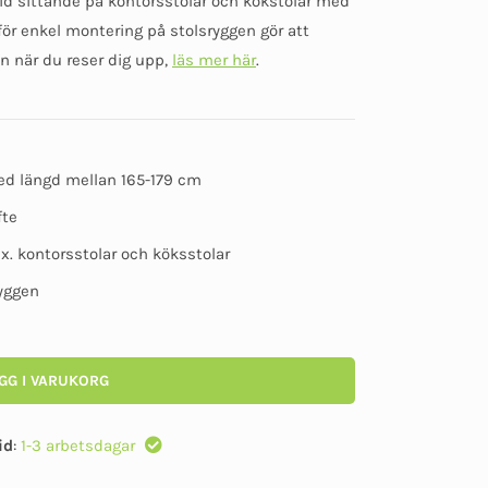
vid sittande på kontorsstolar och kökstolar med
baserat på
kundomdömen
ör enkel montering på stolsryggen gör att
en när du reser dig upp,
läs mer här
.
d längd mellan 165-179 cm
fte
ex. kontorsstolar och köksstolar
ryggen
GG I VARUKORG
id
:
1-3 arbetsdagar