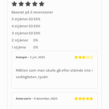
Baserat på 3 recensioner
5 stjärnor
33
33%
4 stjärnor
33
33%
3 stjärnor
33
33%
2 stjärnor
0%
1 stjärna
0%
Anonym
–
5 juli, 2025
Betygsatt
3
av 5
Måtten som man skulle gå efter stämde inte i
verkligheten, tyvärr.
Anna-carin
–
9 december, 2023
Betygsatt
5
av 5