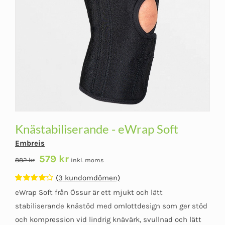
Knästabiliserande - eWrap Soft
Embreis
Det
Det
579
kr
882
kr
inkl. moms
ursprungliga
nuvarande
(
3
kundomdömen)
priset
priset
Betygsatt
3
eWrap Soft från Össur är ett mjukt och lätt
var:
är:
4.00
av 5
baserat på
stabiliserande knästöd med omlottdesign som ger stöd
882 kr.
579 kr.
kundomdömen
och kompression vid lindrig knävärk, svullnad och lätt