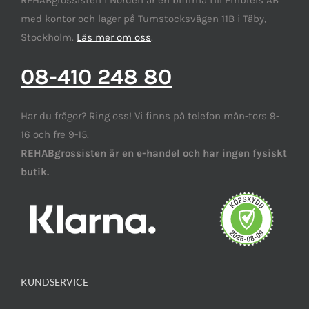
REHABgrossisten i Norden är en bifirma till Embreis AB
med kontor och lager på Tumstocksvägen 11B i Täby,
Stockholm.
Läs mer om oss
.
08-410 248 80
Har du frågor? Ring oss! Vi finns på telefon mån-tors 9-
16 och fre 9-15.
REHABgrossisten är en e-handel och har ingen fysiskt
butik.
KUNDSERVICE