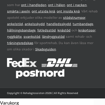
som har
ont i handleden
,
ont i hälen
,
ont i nacken
,
smärta i axeln
,
ont utsida knä
,
ont insida knä
. Vårt rehab
apotekt erbjuder olika modeller av
stödstrumpor
,
ankelstöd,
ankelsskydd
,
handledsskydd
,
tumbandage
,
hållningsbandage
,
fotledsstöd
,
knästöd
och
knäortoser
,
ryggbälte
,
svankstöd
,
ländryggsstöd
samt rehab- och
träningsredskap
för sportrehab. Du kan även läsa mer
om olika skador i
Skadeguiden
.
Copyright © Rehabgrossisten 2026 | All Rights Reserved
Varukorg