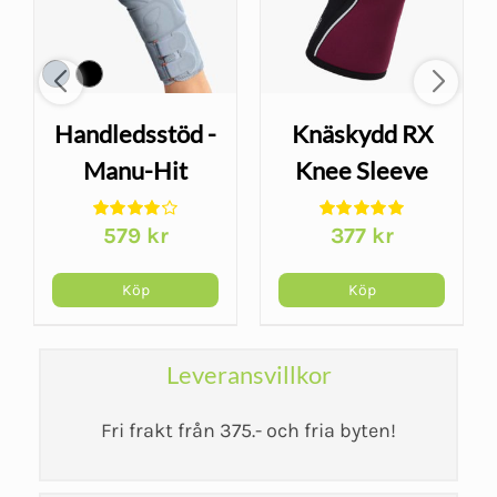
Handledsstöd -
Knäskydd RX
Manu-Hit
Knee Sleeve
Pollex
5mm -
579
kr
377
kr
Vinröd/Svart
arande
et
Köp
Köp
kr.
Leveransvillkor
Fri frakt från 375.- och fria byten!