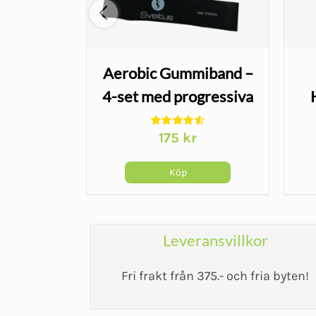
e - medi
Aerobic Gummiband –
501
4-set med progressiva
motståndsnivåer
r
175
kr
Köp
Leveransvillkor
Fri frakt från 375.- och fria byten!