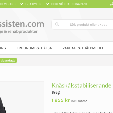
LEVERANS
FRIA BYTEN
100% NÖJD KUNDGARANTI
ING
ERGONOMI & HÄLSA
VARDAG & HJÄLPMEDEL
llabandage
Knäskålsstabiliserande -
Breg
1 255
kr
inkl. moms