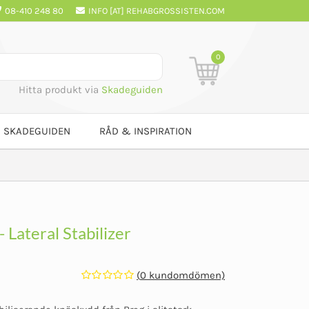
08-410 248 80
INFO [AT] REHABGROSSISTEN.COM
0
Hitta produkt via
Skadeguiden
SKADEGUIDEN
RÅD & INSPIRATION
 Lateral Stabilizer
(
0
kundomdömen)
Betygsatt
0