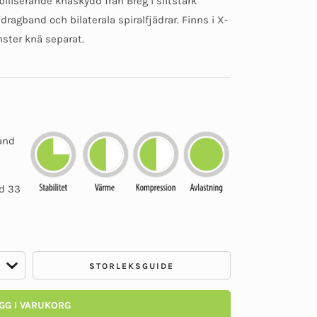
abiliserande knäskydd från Breg i slitstark
av
5
dragband och bilaterala spiralfjädrar. Finns i X-
nster knä separat.
band
gd 33
STORLEKSGUIDE
GG I VARUKORG