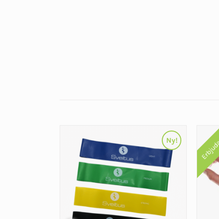
Erbjud
Ny!