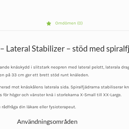
Omdömen (0)
 Lateral Stabilizer – stöd med spiralfj
rande knäskydd i slitstark neopren med lateral pelott, laterala drag
den på 33 cm ger ett brett stöd runt knäleden.
erad mot knäskålens laterala sida. Spiralfjädrarna stabiliserar 
 för höger och vänster knä i storlekarna X-Small till XX-Large.
rådfråga din läkare eller fysioterapeut.
Användningsområden