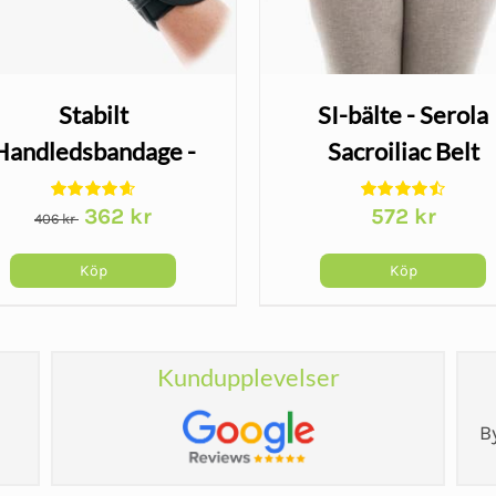
Stabilt
SI-bälte - Serola
Handledsbandage -
Sacroiliac Belt
Wrist Lacer
Det
Det
362
kr
572
kr
406
kr
ursprungliga
nuvarande
priset
priset
Köp
Köp
var:
är:
406 kr.
362 kr.
Kundupplevelser
B