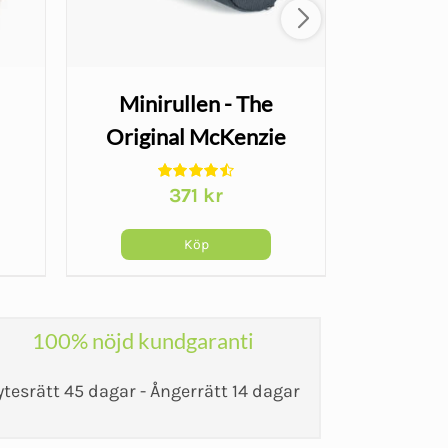
Minirullen - The
TENS mu
Original McKenzie
SweTen
smärta
371
kr
Köp
100% nöjd kundgaranti
ytesrätt 45 dagar - Ångerrätt 14 dagar