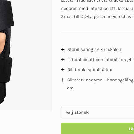
Lateral Stabilizer är ett knäskålsst
neopren med lateral pelott, laterala 
Small till XX-Large för höger och vä
Stabilisering av knäskålen
Lateral pelott och laterala drag
Bilaterala spiralfjädrar
Slitstark neopren – bandagelän
cm
LÄ