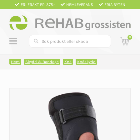
Fortsätt
FRI FRAKT FR. 375.-
HEMLEVERANS
FRIA BYTEN
till
innehållet
0
Hem
Skydd & Bandage
Knä
Knäskydd