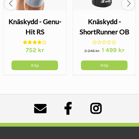
Knäskydd - Genu-
Knäskydd -
Hit RS
ShortRunner OB
Det
Det
752
kr
1 499
kr
2 245
kr
ursprungliga
nuvar
priset
priset
Köp
Köp
var:
är:
2 245 kr.
1 499 k