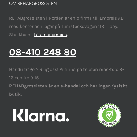
OM REHABGROSSISTEN
REHABgrossisten i Norden är en bifirma till Embreis AB
med kontor och lager på Tumstocksvägen 11B i Täby,
Stockholm.
Läs mer om oss
.
08-410 248 80
Har du frågor? Ring oss! Vi finns på telefon mån-tors 9-
16 och fre 9-15.
REHABgrossisten är en e-handel och har ingen fysiskt
butik.