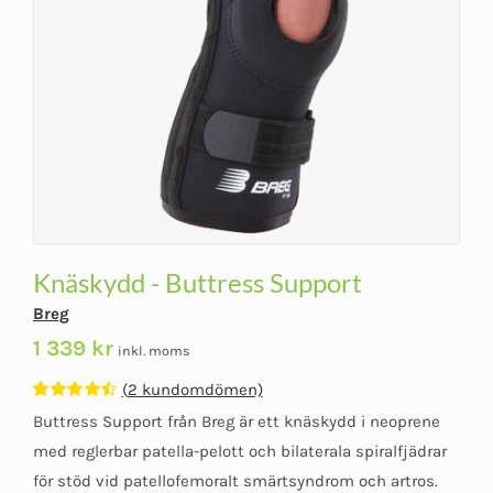
Knäskydd - Buttress Support
Breg
1 339
kr
inkl. moms
(
2
kundomdömen)
Betygsatt
2
Buttress Support från Breg är ett knäskydd i neoprene
4.50
av 5
baserat på
med reglerbar patella-pelott och bilaterala spiralfjädrar
kundomdömen
för stöd vid patellofemoralt smärtsyndrom och artros.