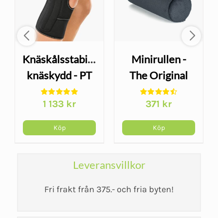
Knäskålsstabiliserande
Minirullen -
or
knäskydd - PT
The Original
Soft
McKenzie
1 133
kr
371
kr
Köp
Köp
Leveransvillkor
Fri frakt från 375.- och fria byten!