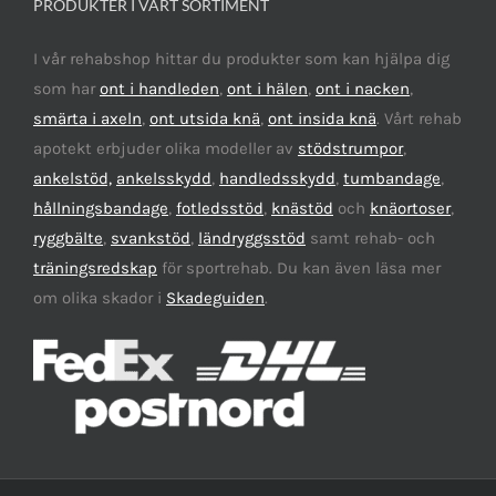
PRODUKTER I VÅRT SORTIMENT
I vår rehabshop hittar du produkter som kan hjälpa dig
som har
ont i handleden
,
ont i hälen
,
ont i nacken
,
smärta i axeln
,
ont utsida knä
,
ont insida knä
. Vårt rehab
apotekt erbjuder olika modeller av
stödstrumpor
,
ankelstöd,
ankelsskydd
,
handledsskydd
,
tumbandage
,
hållningsbandage
,
fotledsstöd
,
knästöd
och
knäortoser
,
ryggbälte
,
svankstöd
,
ländryggsstöd
samt rehab- och
träningsredskap
för sportrehab. Du kan även läsa mer
om olika skador i
Skadeguiden
.