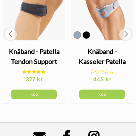
Knäband - Patella
Knäband -
Tendon Support
Kasseler Patella
377
kr
445
kr
Köp
Köp