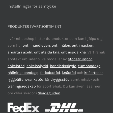
Inställningar för samtycke
PRODUKTER I VÅRT SORTIMENT
I vår rehabshop hittar du produkter som kan hjälpa dig
som har
ont i handleden
,
ont i hälen
,
ont i nacken
,
smärta i axeln
,
ont utsida knä
,
ont insida knä
. Vårt rehab
apotekt erbjuder olika modeller av
stödstrumpor
,
ankelstöd,
ankelsskydd
,
handledsskydd
,
tumbandage
,
hållningsbandage
,
fotledsstöd
,
knästöd
och
knäortoser
,
ryggbälte
,
svankstöd
,
ländryggsstöd
samt rehab- och
träningsredskap
för sportrehab. Du kan även läsa mer
om olika skador i
Skadeguiden
.