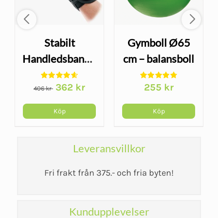
Stabilt
Gymboll Ø65
Handledsbandage
cm – balansboll
- Wrist Lacer
för yoga och
Det
Det
362
kr
255
kr
träning, grön
406
kr
ursprungliga
nuvarande
priset
priset
Köp
Köp
var:
är:
406 kr.
362 kr.
Leveransvillkor
Fri frakt från 375.- och fria byten!
Kundupplevelser