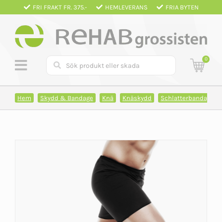
Fortsätt
FRI FRAKT FR. 375.-
HEMLEVERANS
FRIA BYTEN
till
innehållet
0
Hem
Skydd & Bandage
Knä
Knäskydd
Schlatterbandage - 