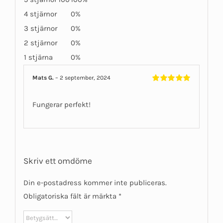
4 stjärnor
0%
3 stjärnor
0%
2 stjärnor
0%
1 stjärna
0%
Mats G.
–
2 september, 2024
Betygsatt
5
av 5
Fungerar perfekt!
Skriv ett omdöme
Din e-postadress kommer inte publiceras.
Obligatoriska fält är märkta
*