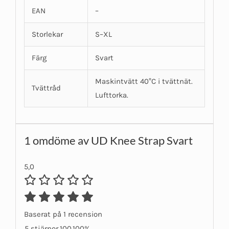
EAN
–
Storlekar
S–XL
Färg
Svart
Maskintvätt 40°C i tvättnät.
Tvättråd
Lufttorka.
1 omdöme av
UD Knee Strap Svart
5,0
Baserat på 1 recension
5 stjärnor
100
100%