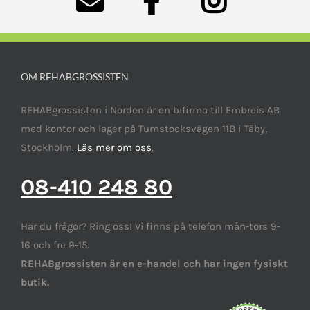
OM REHABGROSSISTEN
REHABgrossisten i Norden är en bifirma till Embreis AB
med kontor och lager på Tumstocksvägen 11B i Täby,
Stockholm.
Läs mer om oss
.
08-410 248 80
Har du frågor? Ring oss! Vi finns på telefon mån-tors 9-
16 och fre 9-15.
REHABgrossisten är en e-handel och har ingen fysiskt
butik.