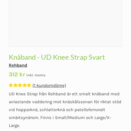
Knäband - UD Knee Strap Svart
Rehband
312
kr
inkl. moms
(
1
kundomdöme)
Betygsatt
1
UD Knee Strap från Rehband är ett smalt knäband med
5.00
av 5
baserat på
avlastande vaddering mot knäskålssenan för riktat stöd
kundomdöme
vid hopparknä, schlatterknä och patellofemoralt
smärtsyndrom. Finns i Small/Medium och Large/X-
Large.