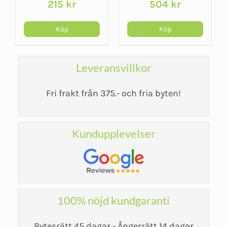
215
kr
504
kr
starkare grepp
hårt ryggstöd
arande
et
Köp
Köp
kr.
Leveransvillkor
Fri frakt från 375.- och fria byten!
Kundupplevelser
100% nöjd kundgaranti
Bytesrätt 45 dagar - Ångerrätt 14 dagar