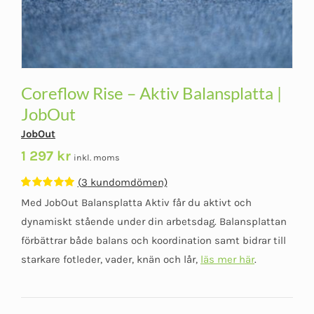
Coreflow Rise – Aktiv Balansplatta |
JobOut
JobOut
1 297
kr
inkl. moms
(
3
kundomdömen)
Betygsatt
3
Med JobOut Balansplatta Aktiv får du aktivt och
5.00
av 5
baserat på
dynamiskt stående under din arbetsdag. Balansplattan
kundomdömen
förbättrar både balans och koordination samt bidrar till
starkare fotleder, vader, knän och lår,
läs mer här
.