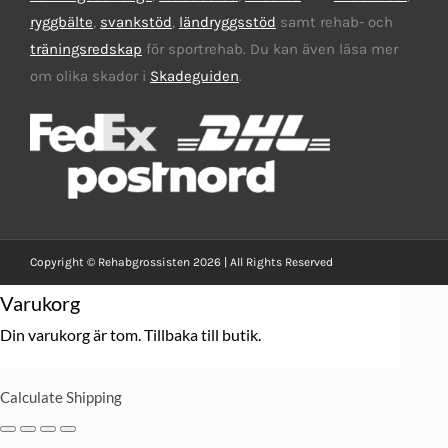
ryggbälte
,
svankstöd
,
ländryggsstöd
samt rehab- och
träningsredskap
för sportrehab. Du kan även läsa mer
om olika skador i
Skadeguiden
.
Copyright © Rehabgrossisten 2026 | All Rights Reserved
Varukorg
Din varukorg är tom.
Tillbaka till butik.
Calculate Shipping