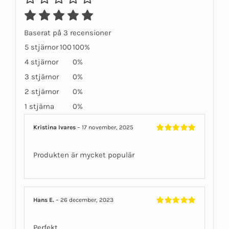
Baserat på 3 recensioner
5 stjärnor
100
100%
4 stjärnor
0%
3 stjärnor
0%
2 stjärnor
0%
1 stjärna
0%
Kristina Ivares
–
17 november, 2025
Betygsatt
5
av 5
Produkten är mycket populär
Hans E.
–
26 december, 2023
Betygsatt
5
av 5
Perfekt