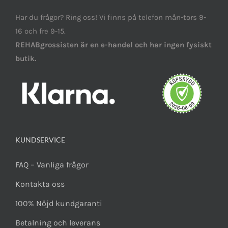
Har du frågor? Ring oss! Vi finns på telefon mån-tors 9-
16 och fre 9-15.
REHABgrossisten är en e-handel och har ingen fysiskt
butik.
KUNDSERVICE
FAQ – Vanliga frågor
Kontakta oss
100% Nöjd kundgaranti
Betalning och leverans