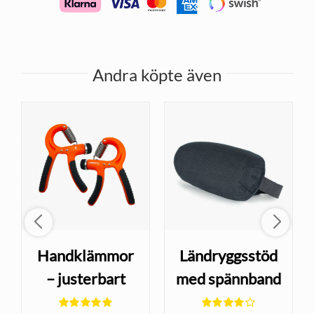
Andra köpte även
Handklämmor
Ländryggsstöd
ge
– justerbart
med spännband
motstånd för
– för stolar med