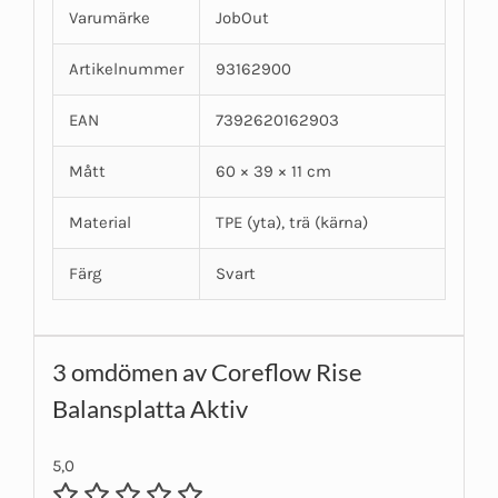
Varumärke
JobOut
Artikelnummer
93162900
EAN
7392620162903
Mått
60 × 39 × 11 cm
Material
TPE (yta), trä (kärna)
Färg
Svart
3 omdömen av
Coreflow Rise
Balansplatta Aktiv
5,0