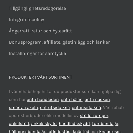
Tillgänglighetsredogörelse
Integritetspolicy
Ångerrätt, retur och bytesrätt
Bonusprogram, affiliate, gästinlägg och länkar
Inställningar för samtycke
PRODUKTER I VÅRT SORTIMENT
I vår rehabshop hittar du produkter som kan hjälpa dig
som har
ont i handleden
,
ont i hälen
,
ont i nacken
,
smärta i axeln
,
ont utsida knä
,
ont insida knä
. Vårt rehab
apotekt erbjuder olika modeller av
stödstrumpor
,
ankelstöd,
ankelsskydd
,
handledsskydd
,
tumbandage
,
hållningsbandage
,
fotledsstöd
,
knästöd
och
knäortoser
,