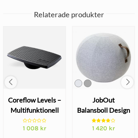
Relaterade produkter
Coreflow Levels –
JobOut
Multifunktionell
Balansboll Design
Balansbräda |
– Aktivt sittande
1 008
kr
1 420
kr
JobOut
med filttyg