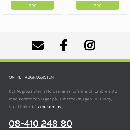
Köp
Köp
OM REHABGROSSISTEN
REHABgrossisten i Norden är en bifirma till Embreis AB
med kontor och lager på Tumstocksvägen 11B i Täby,
Stockholm.
Läs mer om oss
.
08-410 248 80