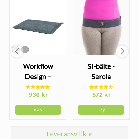
Workflow
SI-bälte -
Design –
Serola
Ergonomisk
Sacroiliac Belt
936
kr
572
kr
Ståmatta |
JobOut
Köp
Köp
Leveransvillkor