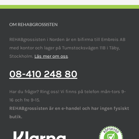
OM REHABGROSSISTEN
REHABgrossisten i Norden är en bifirma till Embreis AB
med kontor och lager på Tumstocksvägen 11B i Täby,
Stockholm.
Läs mer om oss
.
08-410 248 80
Har du frågor? Ring oss! Vi finns på telefon mån-tors 9-
16 och fre 9-15.
REHABgrossisten är en e-handel och har ingen fysiskt
butik.