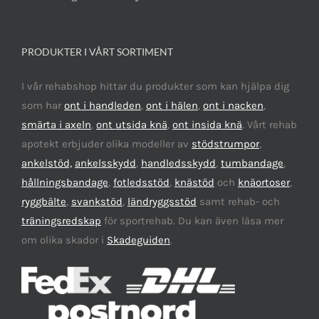
PRODUKTER I VÅRT SORTIMENT
I vår rehabshop hittar du produkter som kan hjälpa dig
som har
ont i handleden
,
ont i hälen
,
ont i nacken
,
smärta i axeln
,
ont utsida knä
,
ont insida knä
. Vårt rehab
apotekt erbjuder olika modeller av
stödstrumpor
,
ankelstöd,
ankelsskydd
,
handledsskydd
,
tumbandage
,
hållningsbandage
,
fotledsstöd
,
knästöd
och
knäortoser
,
ryggbälte
,
svankstöd
,
ländryggsstöd
samt rehab- och
träningsredskap
för sportrehab. Du kan även läsa mer
om olika skador i
Skadeguiden
.