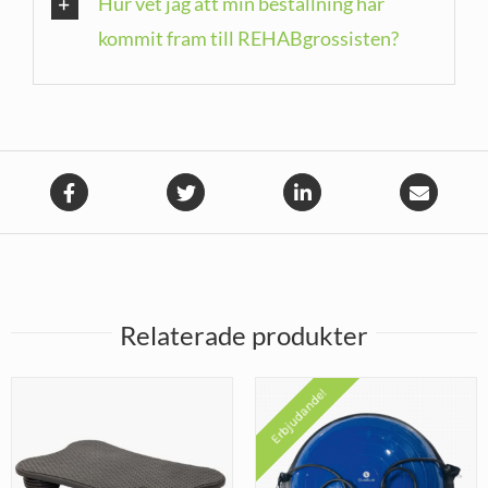
Hur vet jag att min beställning har
kommit fram till REHABgrossisten?
Relaterade produkter
Erbjudande!