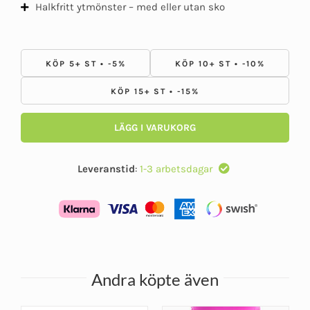
Halkfritt ytmönster – med eller utan sko
KÖP 5+ ST • -5%
KÖP 10+ ST • -10%
KÖP 15+ ST • -15%
LÄGG I VARUKORG
Leveranstid
:
1-3 arbetsdagar
Andra köpte även