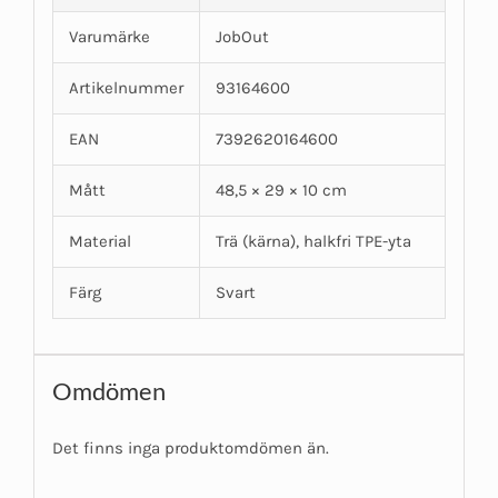
Varumärke
JobOut
Artikelnummer
93164600
EAN
7392620164600
Mått
48,5 × 29 × 10 cm
Material
Trä (kärna), halkfri TPE-yta
Färg
Svart
Omdömen
Det finns inga produktomdömen än.