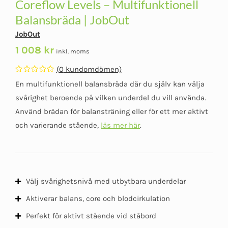
Coreflow Levels – Multifunktionell
Balansbräda | JobOut
JobOut
1 008
kr
inkl. moms
(
0
kundomdömen)
Betygsatt
En multifunktionell balansbräda där du själv kan välja
0
av
svårighet beroende på vilken underdel du vill använda.
5
Använd brädan för balansträning eller för ett mer aktivt
och varierande stående,
läs mer här
.
Välj svårighetsnivå med utbytbara underdelar
Aktiverar balans, core och blodcirkulation
Perfekt för aktivt stående vid ståbord