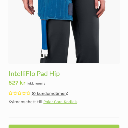
IntelliFlo Pad Hip
527
kr
inkl. moms
(
0
kundomdömen)
Betygsatt
Kylmanschett till
Polar Care Kodiak
.
0
av
5