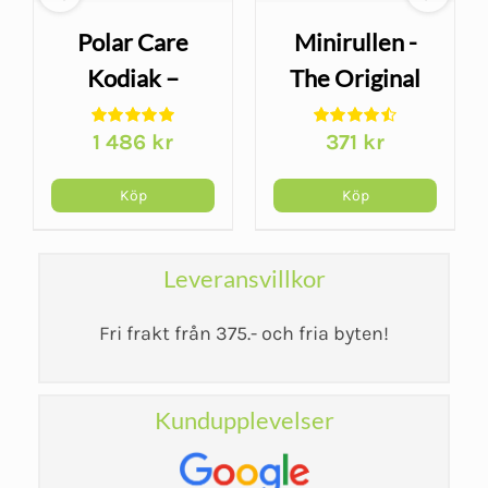
Polar Care
Minirullen -
or
Kodiak –
The Original
kylterapi i upp
McKenzie
1 486
kr
371
kr
till 8 timmar
Köp
Köp
Leveransvillkor
Fri frakt från 375.- och fria byten!
Kundupplevelser