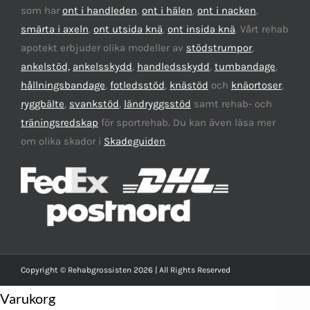
som har
ont i handleden
,
ont i hälen
,
ont i nacken
,
smärta i axeln
,
ont utsida knä
,
ont insida knä
. Vårt rehab
apotekt erbjuder olika modeller av
stödstrumpor
,
ankelstöd,
ankelsskydd
,
handledsskydd
,
tumbandage
,
hållningsbandage
,
fotledsstöd
,
knästöd
och
knäortoser
,
ryggbälte
,
svankstöd
,
ländryggsstöd
samt rehab- och
träningsredskap
för sportrehab. Du kan även läsa mer
om olika skador i
Skadeguiden
.
Copyright © Rehabgrossisten 2026 | All Rights Reserved
Varukorg