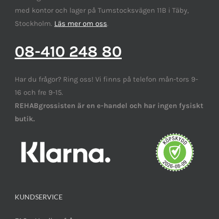
med kontor och lager på Tumstocksvägen 11B i Täby,
Stockholm.
Läs mer om oss
.
08-410 248 80
Har du frågor? Ring oss! Vi finns på telefon mån-tors 9-
16 och fre 9-15.
REHABgrossisten är en e-handel och har ingen fysiskt
butik.
KUNDSERVICE