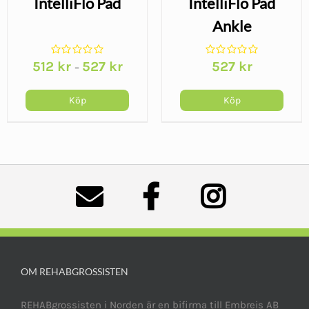
IntelliFlo Pad
IntelliFlo Pad
Ankle
512
kr
527
kr
527
kr
–
Köp
Köp
OM REHABGROSSISTEN
REHABgrossisten i Norden är en bifirma till Embreis AB