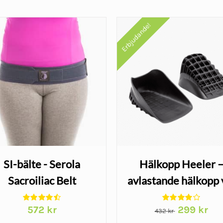
Erbjudande!
SI-bälte - Serola
Hälkopp Heeler 
Sacroiliac Belt
avlastande hälkopp 
hälsporre och
Det
Det
572
kr
299
kr
hälsmärta
432
kr
ursprungliga
nuv