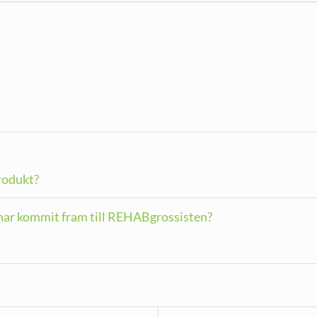
produkt?
g har kommit fram till REHABgrossisten?