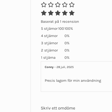
Baserat på 1 recension
5 stjärnor
100
100%
4 stjärnor
0%
3 stjärnor
0%
2 stjärnor
0%
1 stjärna
0%
Conny
–
28 juli, 2025
Precis lagom för min användning
Skriv ett omdöme