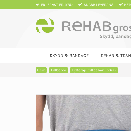
Fortsätt
FRI FRAKT FR. 375.-
SNABB LEVERANS
HEM
till
innehållet
SKYDD & BANDAGE
REHAB & TRÄN
Hem
Tillbehör
Kylterapi tillbehör Kodiak