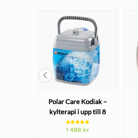
rtos -
Polar Care Kodiak –
it
kylterapi i upp till 8
timmar
1 486
kr