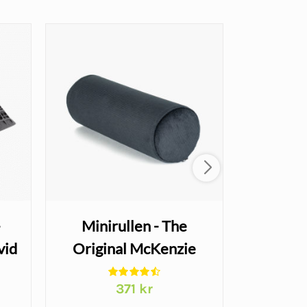
Erbjudande!
–
Minirullen - The
vid
Original McKenzie
Handl
Wr
371
kr
406
arande