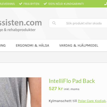
LEVERANS
FRIA BYTEN
100% NÖJD KUNDGARANTI
ING
ERGONOMI & HÄLSA
VARDAG & HJÄLPMEDEL
IntelliFlo Pad Back
527
kr
inkl. moms
Kylmanschett till
Polar Care Kodiak
.