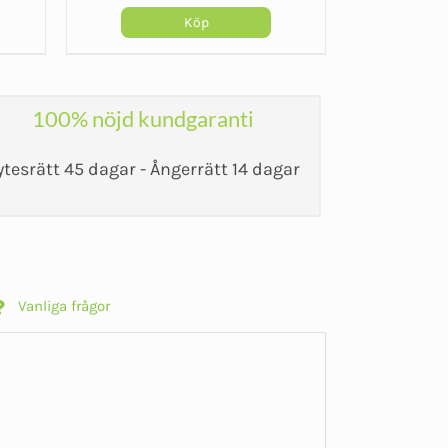
et
Köp
kr.
100% nöjd kundgaranti
ytesrätt 45 dagar - Ångerrätt 14 dagar
Vanliga frågor