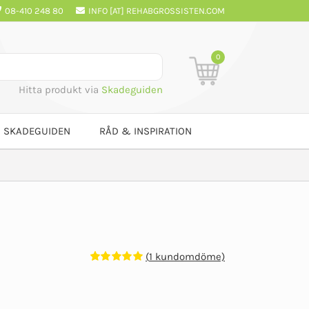
08-410 248 80
INFO [AT] REHABGROSSISTEN.COM
0
Hitta produkt via
Skadeguiden
SKADEGUIDEN
RÅD & INSPIRATION
(
1
kundomdöme)
Betygsatt
1
5.00
av 5
baserat på
kundomdöme