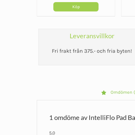
Köp
Leveransvillkor
Fri frakt från 375.- och fria byten!
Omdömen (
1 omdöme av
IntelliFlo Pad B
5,0