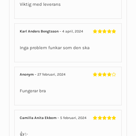
Viktig med leverans
Karl Anders Bengtsson
–
4 april, 2024
Betygsatt
5
av 5
Inga problem funkar som den ska
Anonym
–
27 februari, 2024
Betygsatt
4
av 5
Fungerar bra
Camilla Anita Ekbom
–
5 februari, 2024
Betygsatt
5
av 5
👍✨