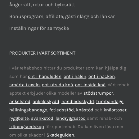
Ångerrätt, retur och bytesrätt
Bonusprogram, affiliate, gästinlägg och länkar
Inställningar för samtycke
PRODUKTER I VÅRT SORTIMENT
I vår rehabshop hittar du produkter som kan hjälpa dig
som har
ont i handleden
,
ont i hälen
,
ont i nacken
,
smärta i axeln
,
ont utsida knä
,
ont insida knä
. Vårt rehab
apotekt erbjuder olika modeller av
stödstrumpor
,
ankelstöd,
ankelsskydd
,
handledsskydd
,
tumbandage
,
hållningsbandage
,
fotledsstöd
,
knästöd
och
knäortoser
,
ryggbälte
,
svankstöd
,
ländryggsstöd
samt rehab- och
träningsredskap
för sportrehab. Du kan även läsa mer
om olika skador i
Skadeguiden
.