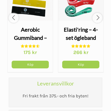
Aerobic
Elasti'ring – 4-
Gummiband –
set ögleband
4-set med
för höft och
175
kr
266
kr
progressiva
benträning
motståndsnivåer
Köp
Köp
Leveransvillkor
Fri frakt från 375.- och fria byten!