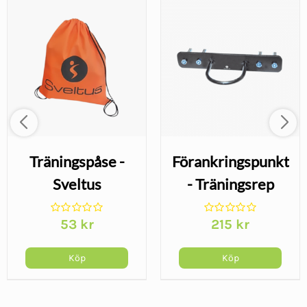
Träningspåse -
Förankringspunkt
Sveltus
- Träningsrep
53
kr
215
kr
Köp
Köp