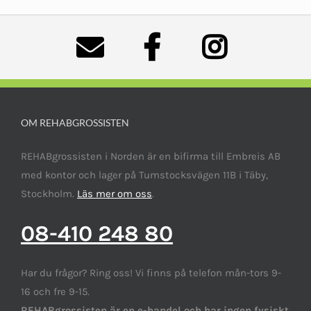
OM REHABGROSSISTEN
REHABgrossisten i Norden är en bifirma till Embreis AB
med kontor och lager på Tumstocksvägen 11B i Täby,
Stockholm.
Läs mer om oss
.
08-410 248 80
Har du frågor? Ring oss! Vi finns på telefon mån-tors 9-
16 och fre 9-15.
REHABgrossisten är en e-handel och har ingen fysiskt