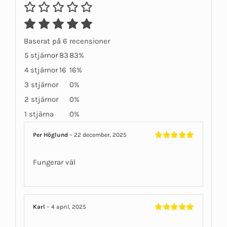
Baserat på 6 recensioner
5 stjärnor
83
83%
4 stjärnor
16
16%
3 stjärnor
0%
2 stjärnor
0%
1 stjärna
0%
Per Höglund
–
22 december, 2025
Betygsatt
5
av 5
Fungerar väl
Karl
–
4 april, 2025
Betygsatt
5
av 5