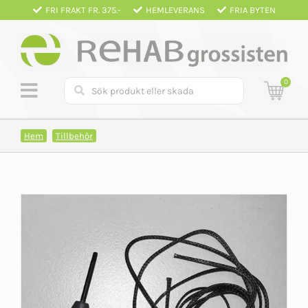
Fortsätt
FRI FRAKT FR. 375.-
HEMLEVERANS
FRIA BYTEN
till
innehållet
0
Hem
Tillbehör