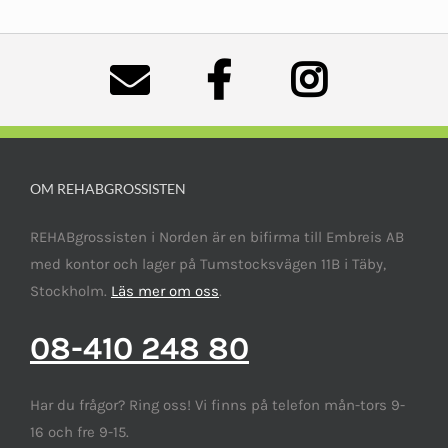
OM REHABGROSSISTEN
REHABgrossisten i Norden är en bifirma till Embreis AB
med kontor och lager på Tumstocksvägen 11B i Täby,
Stockholm.
Läs mer om oss
.
08-410 248 80
Har du frågor? Ring oss! Vi finns på telefon mån-tors 9-
16 och fre 9-15.