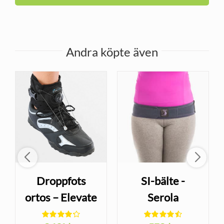
Andra köpte även
Droppfots
SI-bälte -
ortos – Elevate
Serola
Brace
Sacroiliac Belt