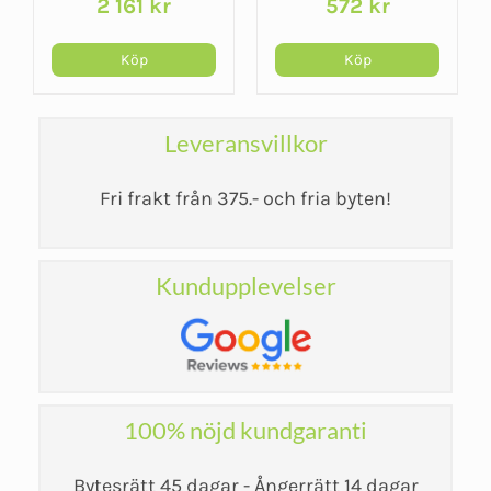
2 161
kr
572
kr
Köp
Köp
Leveransvillkor
Fri frakt från 375.- och fria byten!
Kundupplevelser
100% nöjd kundgaranti
Bytesrätt 45 dagar - Ångerrätt 14 dagar