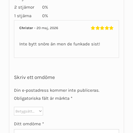
2 stjärnor
0%
1 stjärna
0%
Christer
–
20 maj, 2026
Betygsatt
5
av 5
Inte bytt snöre än men de funkade sist!
Skriv ett omdöme
Din e-postadress kommer inte publiceras.
Obligatoriska fält är märkta
*
Ditt omdöme
*