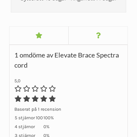
1 omdöme av
Elevate Brace Spectra
cord
5,0
Baserat på 1 recension
5 stjärnor
100
100%
4 stjärnor
0%
3 stjärnor
0%