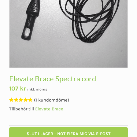
Elevate Brace Spectra cord
107
kr
inkl. moms
(
1
kundomdöme)
Betygsatt
1
Tillbehör till
Elevate Brace
5.00
av 5
baserat på
kundomdöme
SLUT I LAGER - NOTIFIERA MIG VIA E-POST