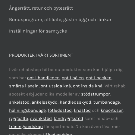
Ångerrätt, retur och bytesrätt
Bonusprogram, affiliate, gästinlägg och länkar
Inställningar för samtycke
PRODUKTER I VÅRT SORTIMENT
I vår rehabshop hittar du produkter som kan hjälpa dig
som har
ont i handleden
,
ont i hälen
,
ont i nacken
,
smärta i axeln
,
ont utsida knä
,
ont insida knä
. Vårt rehab
apotekt erbjuder olika modeller av
stödstrumpor
,
ankelstöd,
ankelsskydd
,
handledsskydd
,
tumbandage
,
hållningsbandage
,
fotledsstöd
,
knästöd
och
knäortoser
,
ryggbälte
,
svankstöd
,
ländryggsstöd
samt rehab- och
träningsredskap
för sportrehab. Du kan även läsa mer
om olika skador i
Skadeguiden
.