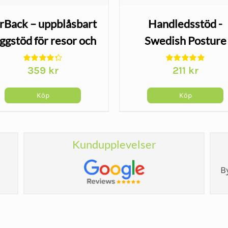
rBack – uppblåsbart
Handledsstöd -
ggstöd för resor och
Swedish Posture
sittande
359
kr
211
kr
Köp
Köp
Kundupplevelser
B