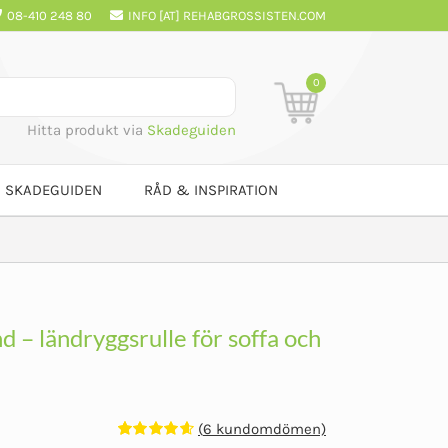
08-410 248 80
INFO [AT] REHABGROSSISTEN.COM
0
Hitta produkt via
Skadeguiden
SKADEGUIDEN
RÅD & INSPIRATION
 – ländryggsrulle för soffa och
(
6
kundomdömen)