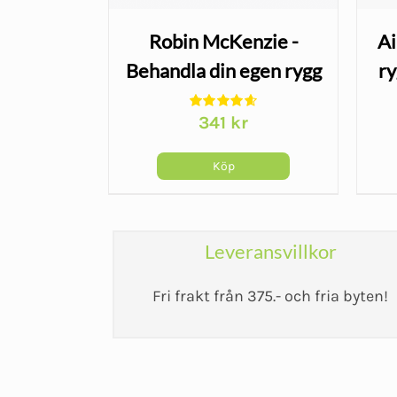
shandske
Robin McKenzie -
Ai
t - 3/4
Behandla din egen rygg
ry
r
r
341
kr
Köp
Leveransvillkor
Fri frakt från 375.- och fria byten!