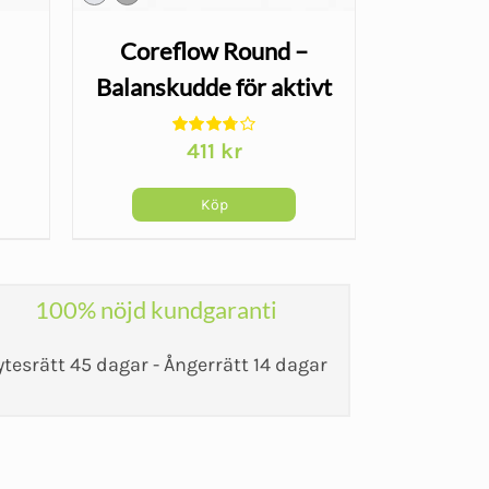
Coreflow Round –
SI-bä
Balanskudde för aktivt
Sacr
sittande
411
kr
Köp
100% nöjd kundgaranti
ytesrätt 45 dagar - Ångerrätt 14 dagar