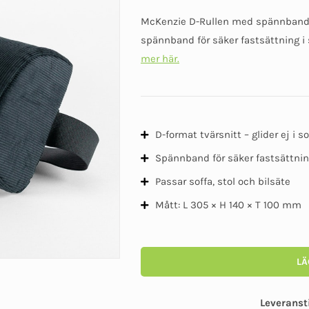
McKenzie D-Rullen med spännband 
spännband för säker fastsättning i s
mer här.
D-format tvärsnitt – glider ej i s
Spännband för säker fastsättni
Passar soffa, stol och bilsäte
Mått: L 305 × H 140 × T 100 mm
LÄ
Leveranst