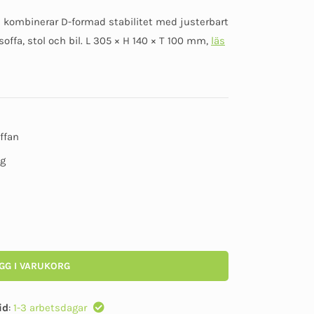
Betygsatt
6
4.67
av 5
kombinerar D-formad stabilitet med justerbart
baserat på
kundomdömen
offa, stol och bil. L 305 × H 140 × T 100 mm,
läs
offan
ng
GG I VARUKORG
id
:
1-3 arbetsdagar