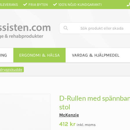
LEVERANS
FRIA BYTEN
100% NÖJD KUNDGARANTI
ING
ERGONOMI & HÄLSA
VARDAG & HJÄLPMEDEL
dryggskudde
D-Rullen med spännband
stol
McKenzie
412
kr
inkl. moms