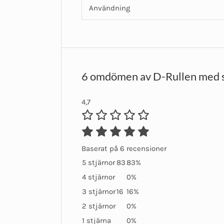
Användning
6 omdömen av
D-Rullen med
4,7
Baserat på 6 recensioner
5 stjärnor
83
83%
4 stjärnor
0%
3 stjärnor
16
16%
2 stjärnor
0%
1 stjärna
0%