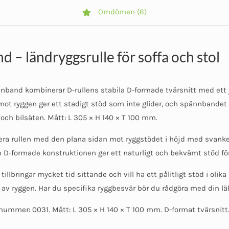
Omdömen (6)
– ländryggsrulle för soffa och stol
nband kombinerar D-rullens stabila D-formade tvärsnitt med ett 
ot ryggen ger ett stadigt stöd som inte glider, och spännbandet gö
 och bilsäten. Mått: L 305 × H 140 × T 100 mm.
era rullen med den plana sidan mot ryggstödet i höjd med svanke
en D-formade konstruktionen ger ett naturligt och bekvämt stöd fö
bringar mycket tid sittande och vill ha ett pålitligt stöd i olika
av ryggen. Har du specifika ryggbesvär bör du rådgöra med din läka
lnummer: 0031. Mått: L 305 × H 140 × T 100 mm. D-format tvärsnitt