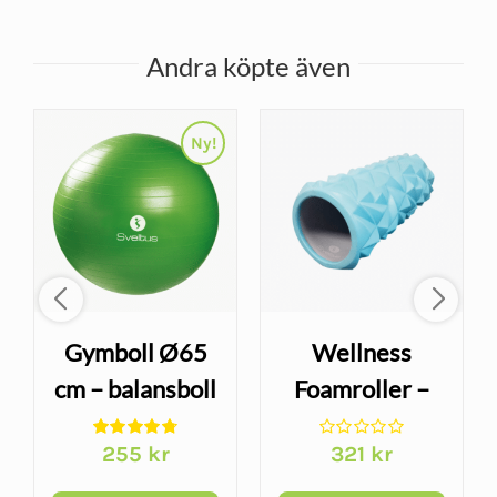
Andra köpte även
Ny!
Gymboll Ø65
Wellness
cm – balansboll
Foamroller –
för yoga och
självmassage
255
kr
321
kr
träning, grön
för snabbare