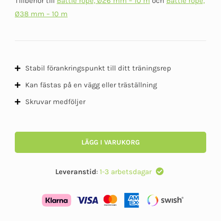
Tillbehör till
Battle rope, Ø26 mm – 10 m
och
Battle rope,
Ø38 mm – 10 m
Stabil förankringspunkt till ditt träningsrep
Kan fästas på en vägg eller träställning
Skruvar medföljer
LÄGG I VARUKORG
Leveranstid
:
1-3 arbetsdagar