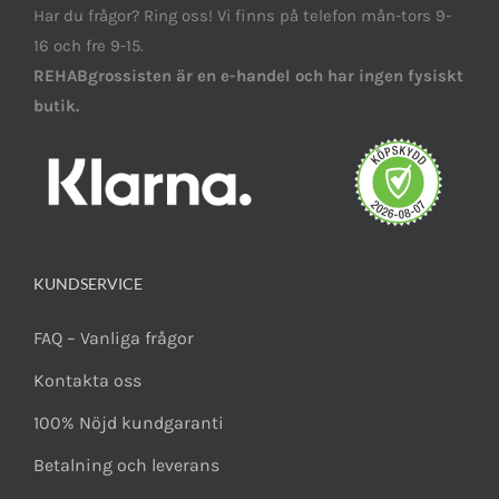
Har du frågor? Ring oss! Vi finns på telefon mån-tors 9-
16 och fre 9-15.
REHABgrossisten är en e-handel och har ingen fysiskt
butik.
KUNDSERVICE
FAQ – Vanliga frågor
Kontakta oss
100% Nöjd kundgaranti
Betalning och leverans