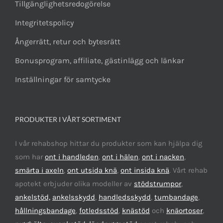
Tillgänglighetsredogörelse
Integritetspolicy
Ångerrätt, retur och bytesrätt
Bonusprogram, affiliate, gästinlägg och länkar
Inställningar för samtycke
PRODUKTER I VÅRT SORTIMENT
I vår rehabshop hittar du produkter som kan hjälpa dig
som har
ont i handleden
,
ont i hälen
,
ont i nacken
,
smärta i axeln
,
ont utsida knä
,
ont insida knä
. Vårt rehab
apotekt erbjuder olika modeller av
stödstrumpor
,
ankelstöd,
ankelsskydd
,
handledsskydd
,
tumbandage
,
hållningsbandage
,
fotledsstöd
,
knästöd
och
knäortoser
,