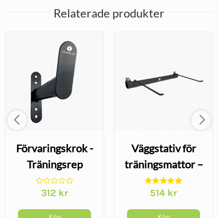
Relaterade produkter
Förvaringskrok -
Väggstativ för
Träningsrep
träningsmattor –
justerbart
312
kr
514
kr
matträcke
Köp
Köp