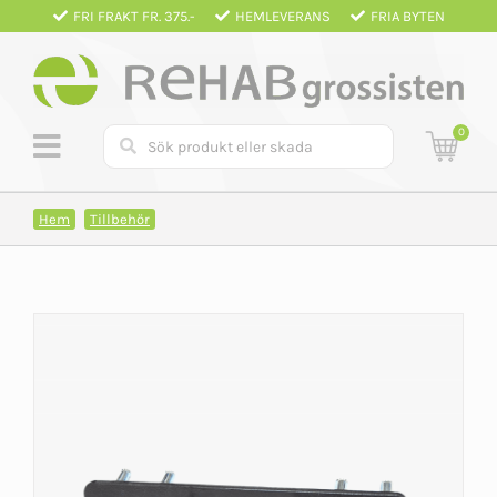
Fortsätt
FRI FRAKT FR. 375.-
HEMLEVERANS
FRIA BYTEN
till
innehållet
0
Hem
Tillbehör