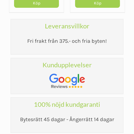
återhämtning
Köp
Köp
Leveransvillkor
Fri frakt från 375.- och fria byten!
Kundupplevelser
100% nöjd kundgaranti
Bytesrätt 45 dagar - Ångerrätt 14 dagar