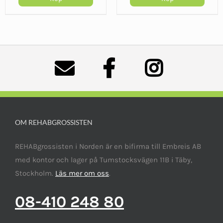
OM REHABGROSSISTEN
REHABgrossisten i Norden är en bifirma till Embreis AB
med kontor och lager på Tumstocksvägen 11B i Täby,
Stockholm.
Läs mer om oss
.
08-410 248 80