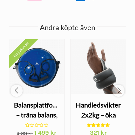
Andra köpte även
Erbjudande!
Balansplattform
Handledsvikter
– träna balans,
2x2kg – öka
styrka och
belastningen i
Det
Det
1 499
kr
321
kr
koordination
träningen
2 005
kr