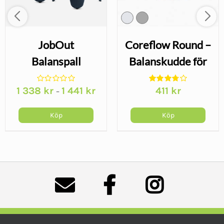
JobOut
Coreflow Round –
Balanspall
Balanskudde för
Sjöstjärna –
aktivt sittande
1 338
kr
1 441
kr
411
kr
–
Aktivt sittande
med balans
Köp
Köp