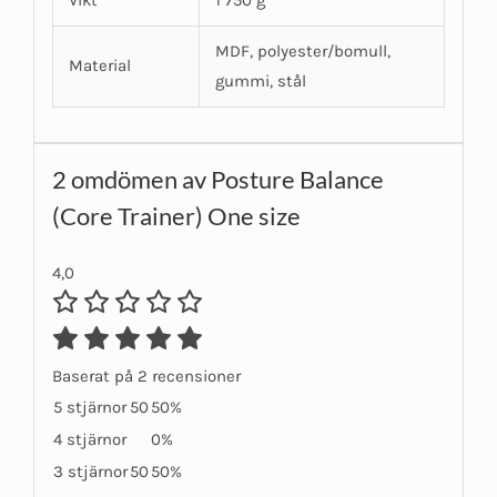
Vikt
1 750 g
MDF, polyester/bomull,
Material
gummi, stål
2 omdömen av
Posture Balance
(Core Trainer) One size
4,0
Baserat på 2 recensioner
5 stjärnor
50
50%
4 stjärnor
0%
3 stjärnor
50
50%