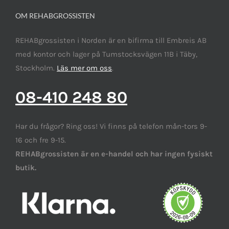
OM REHABGROSSISTEN
REHABgrossisten i Norden är en bifirma till Embreis AB
med kontor och lager på Tumstocksvägen 11B i Täby,
Stockholm.
Läs mer om oss
.
08-410 248 80
Har du frågor? Ring oss! Vi finns på telefon mån-tors 9-
16 och fre 9-15.
REHABgrossisten är en e-handel och har ingen fysiskt
butik.