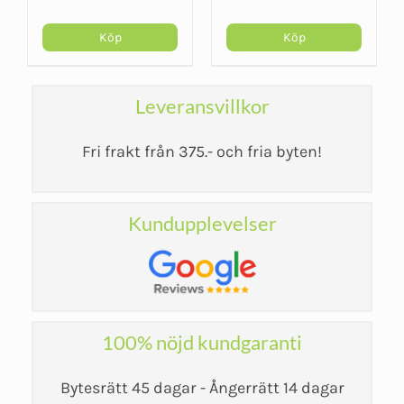
ursprungliga
nuvarande
priset
priset
Köp
Köp
var:
är:
2 005 kr.
1 499 kr.
Leveransvillkor
Fri frakt från 375.- och fria byten!
Kundupplevelser
100% nöjd kundgaranti
Bytesrätt 45 dagar - Ångerrätt 14 dagar