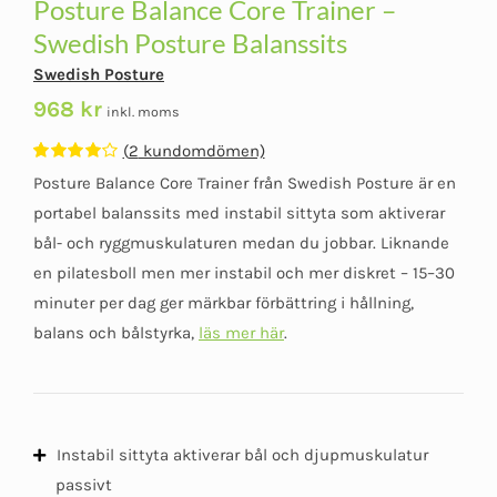
Posture Balance Core Trainer –
Swedish Posture Balanssits
Swedish Posture
968
kr
inkl. moms
(
2
kundomdömen)
Betygsatt
2
Posture Balance Core Trainer från Swedish Posture är en
4.00
av 5
baserat på
portabel balanssits med instabil sittyta som aktiverar
kundomdömen
bål- och ryggmuskulaturen medan du jobbar. Liknande
en pilatesboll men mer instabil och mer diskret – 15–30
minuter per dag ger märkbar förbättring i hållning,
balans och bålstyrka,
läs mer här
.
Instabil sittyta aktiverar bål och djupmuskulatur
passivt