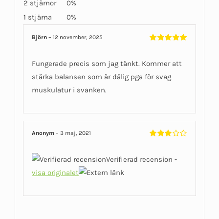
2 stjärnor
0%
1 stjärna
0%
Björn
–
12 november, 2025
Betygsatt
5
av 5
Fungerade precis som jag tänkt. Kommer att
stärka balansen som är dålig pga för svag
muskulatur i svanken.
Anonym
–
3 maj, 2021
Betygsatt
3
av 5
Verifierad recension -
visa originalet