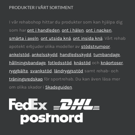
PRODUKTER I VÅRT SORTIMENT
I vår rehabshop hittar du produkter som kan hjälpa dig
som har
ont i handleden
,
ont i hälen
,
ont i nacken
,
smärta i axeln
,
ont utsida knä
,
ont insida knä
. Vårt rehab
apotekt erbjuder olika modeller av
stödstrumpor
,
ankelstöd,
ankelsskydd
,
handledsskydd
,
tumbandage
,
hållningsbandage
,
fotledsstöd
,
knästöd
och
knäortoser
,
ryggbälte
,
svankstöd
,
ländryggsstöd
samt rehab- och
träningsredskap
för sportrehab. Du kan även läsa mer
om olika skador i
Skadeguiden
.