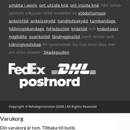
smärta i axeln
,
ont utsida knä
,
ont insida knä
. Vårt rehab
apotekt erbjuder olika modeller av
stödstrumpor
,
ankelstöd,
ankelsskydd
,
handledsskydd
,
tumbandage
,
hållningsbandage
,
fotledsstöd
,
knästöd
och
knäortoser
,
ryggbälte
,
svankstöd
,
ländryggsstöd
samt rehab- och
träningsredskap
för sportrehab. Du kan även läsa mer
om olika skador i
Skadeguiden
.
Copyright © Rehabgrossisten 2026 | All Rights Reserved
Varukorg
Din varukorg är tom.
Tillbaka till butik.