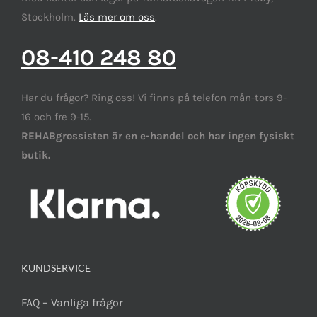
Stockholm.
Läs mer om oss
.
08-410 248 80
Har du frågor? Ring oss! Vi finns på telefon mån-tors 9-
16 och fre 9-15.
REHABgrossisten är en e-handel och har ingen fysiskt
butik.
KUNDSERVICE
FAQ – Vanliga frågor