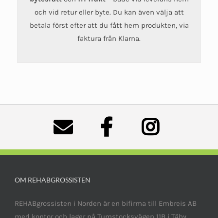
och vid retur eller byte. Du kan även välja att
betala först efter att du fått hem produkten, via
faktura från Klarna.
OM REHABGROSSISTEN
REHABgrossisten i Norden är en bifirma till Embreis AB
med kontor och lager på Tumstocksvägen 11B i Täby,