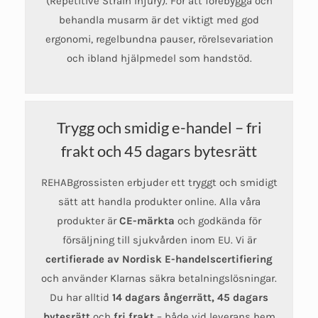
(Repetitive Strain Injury). För att förebygga och
behandla musarm är det viktigt med god
ergonomi, regelbundna pauser, rörelsevariation
och ibland hjälpmedel som handstöd.
Trygg och smidig e-handel – fri
frakt och 45 dagars bytesrätt
REHABgrossisten erbjuder ett tryggt och smidigt
sätt att handla produkter online. Alla våra
produkter är
CE-märkta
och godkända för
försäljning till sjukvården inom EU. Vi är
certifierade av Nordisk E-handelscertifiering
och använder Klarnas säkra betalningslösningar.
Du har alltid
14 dagars ångerrätt, 45 dagars
bytesrätt
och
fri frakt
– både vid leverans hem