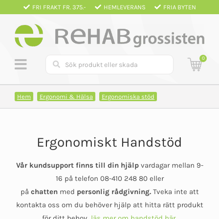
Fortsätt
FRI FRAKT FR. 375.-
HEMLEVERANS
FRIA BYTEN
till
innehållet
0
Hem
Ergonomi & Hälsa
Ergonomiska stöd
Ergonomiskt Handstöd
Vår kundsupport finns till din hjälp
vardagar mellan 9-
16 på telefon 08-410 248 80 eller
på
chatten
med
personlig rådgivning.
Tveka inte att
kontakta oss om du behöver hjälp att hitta rätt produkt
för ditt behov,
läs mer om handstöd här.