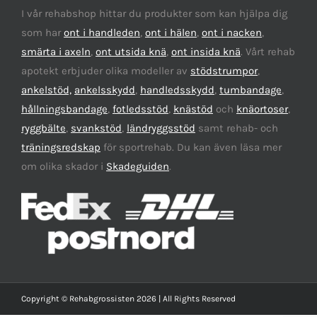
I vår rehabshop hittar du produkter som kan hjälpa dig
som har
ont i handleden
,
ont i hälen
,
ont i nacken
,
smärta i axeln
,
ont utsida knä
,
ont insida knä
. Vårt rehab
apotekt erbjuder olika modeller av
stödstrumpor
,
ankelstöd,
ankelsskydd
,
handledsskydd
,
tumbandage
,
hållningsbandage
,
fotledsstöd
,
knästöd
och
knäortoser
,
ryggbälte
,
svankstöd
,
ländryggsstöd
samt rehab- och
träningsredskap
för sportrehab. Du kan även läsa mer
om olika skador i
Skadeguiden
.
Copyright © Rehabgrossisten 2026 | All Rights Reserved