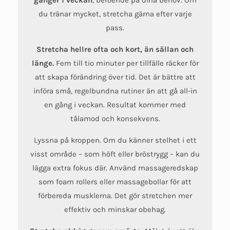
gånger i veckan
, beroende på dina behov. Om
du tränar mycket, stretcha gärna efter varje
pass.
Stretcha hellre ofta och kort, än sällan och
länge.
Fem till tio minuter per tillfälle räcker för
att skapa förändring över tid. Det är bättre att
införa små, regelbundna rutiner än att gå all-in
en gång i veckan. Resultat kommer med
tålamod och konsekvens.
Lyssna på kroppen. Om du känner stelhet i ett
visst område – som höft eller bröstrygg – kan du
lägga extra fokus där. Använd massageredskap
som foam rollers eller massagebollar för att
förbereda musklerna. Det gör stretchen mer
effektiv och minskar obehag.