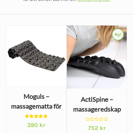
Ny!
Moguls –
ActiSpine –
massagematta för
massageredskap
zonterapi och
för
Betygsatt
blodcirkulation
390
kr
Betygsatt
triggerpunkter i
752
kr
5.00
av 5
0