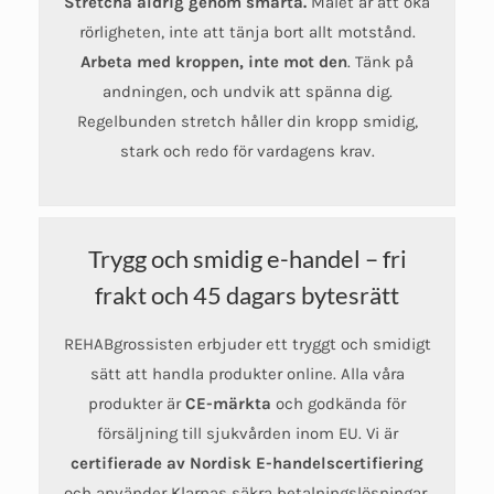
Stretcha aldrig genom smärta.
Målet är att öka
rörligheten, inte att tänja bort allt motstånd.
Arbeta med kroppen, inte mot den
. Tänk på
andningen, och undvik att spänna dig.
Regelbunden stretch håller din kropp smidig,
stark och redo för vardagens krav.
Trygg och smidig e-handel – fri
frakt och 45 dagars bytesrätt
REHABgrossisten erbjuder ett tryggt och smidigt
sätt att handla produkter online. Alla våra
produkter är
CE-märkta
och godkända för
försäljning till sjukvården inom EU. Vi är
certifierade av Nordisk E-handelscertifiering
och använder Klarnas säkra betalningslösningar.