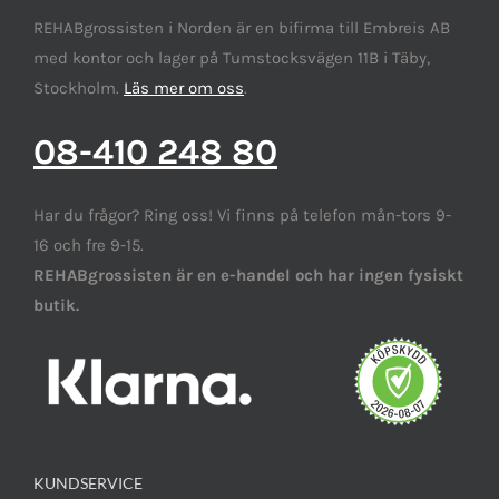
REHABgrossisten i Norden är en bifirma till Embreis AB
med kontor och lager på Tumstocksvägen 11B i Täby,
Stockholm.
Läs mer om oss
.
08-410 248 80
Har du frågor? Ring oss! Vi finns på telefon mån-tors 9-
16 och fre 9-15.
REHABgrossisten är en e-handel och har ingen fysiskt
butik.
KUNDSERVICE