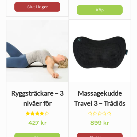
av
ryggen
5
Slut i lager
Köp
Ryggsträckare – 3
Massagekudde
nivåer för
Travel 3 – Trådlös
hållning och
Shiatsu
Betygsatt
Betygsatt
stretching
427
kr
899
kr
4.20
av 5
0
av
5