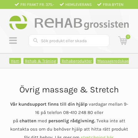
Fortsätt
FRI FRAKT FR. 375.-
HEMLEVERANS
FRIA BYTEN
till
innehållet
0
Hem
Rehab & Träning
Rehabprodukter
Massageredskap
Övrig massage & Stretch
Vår kundsupport finns till din hjälp
vardagar mellan 9-
16 på telefon 08-410 248 80 eller
på
chatten
med
personlig rådgivning.
Tveka inte att
kontakta oss om du behöver hjälp att hitta rätt produkt
för ditt behov. Läs mer om
stretchning här.