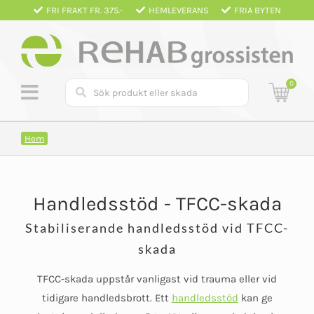
Fortsätt
FRI FRAKT FR. 375.-
HEMLEVERANS
FRIA BYTEN
till
innehållet
0
Hem
Handledsstöd - TFCC-skada
Stabiliserande handledsstöd vid TFCC-
skada
TFCC-skada uppstår vanligast vid trauma eller vid
tidigare handledsbrott. Ett
handledsstöd
kan ge