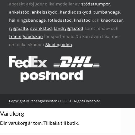
apotekt erbjuder olika modeller av
stödstrumpor
,
ankelstöd,
ankelsskydd
,
handledsskydd
,
tumbandage
,
hållningsbandage
,
fotledsstöd
,
knästöd
och
knäortoser
,
ryggbälte
,
svankstöd
,
ländryggsstöd
samt rehab- och
träningsredskap
för sportrehab. Du kan även läsa mer
om olika skador i
Skadeguiden
.
Copyright © Rehabgrossisten 2026 | All Rights Reserved
Varukorg
Din varukorg är tom.
Tillbaka till butik.