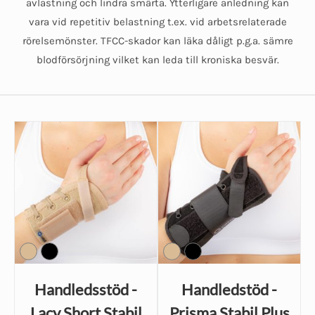
avlastning och lindra smärta. Ytterligare anledning kan
vara vid repetitiv belastning t.ex. vid arbetsrelaterade
rörelsemönster. TFCC-skador kan läka dåligt p.g.a. sämre
blodförsörjning vilket kan leda till kroniska besvär.
Handledsstöd -
Handledstöd -
Lacy Short Stabil
Prisma Stabil Plus